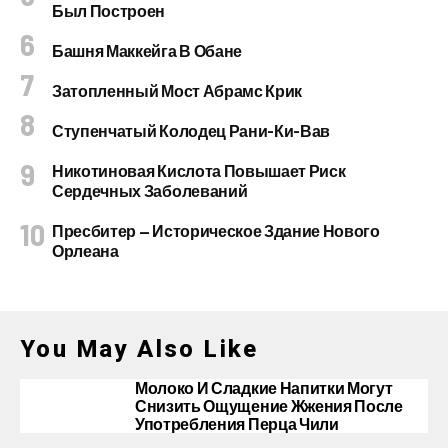
Был Построен
Башня Маккейга В Обане
Затопленный Мост Абрамс Крик
Ступенчатый Колодец Рани-Ки-Вав
Никотиновая Кислота Повышает Риск
Сердечных Заболеваний
Пресбитер — Историческое Здание Нового
Орлеана
You May Also Like
Молоко И Сладкие Напитки Могут
Снизить Ощущение Жжения После
Употребления Перца Чили