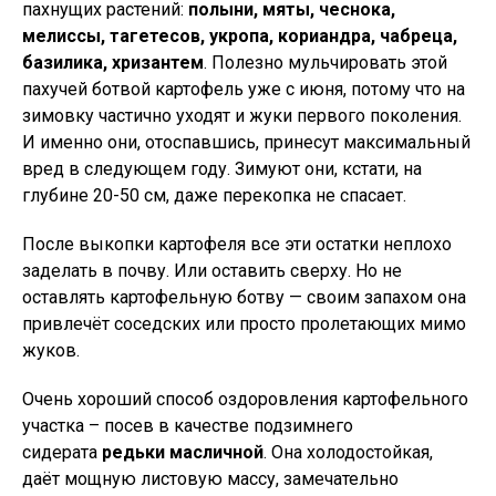
пахнущих растений:
полыни, мяты, чеснока,
мелиссы, тагетесов, укропа, кориандра, чабреца,
базилика, хризантем
. Полезно мульчировать этой
пахучей ботвой картофель уже с июня, потому что на
зимовку частично уходят и жуки первого поколения.
И именно они, отоспавшись, принесут максимальный
вред в следующем году. Зимуют они, кстати, на
глубине 20-50 см, даже перекопка не спасает.
После выкопки картофеля все эти остатки неплохо
заделать в почву. Или оставить сверху. Но не
оставлять картофельную ботву — своим запахом она
привлечёт соседских или просто пролетающих мимо
жуков.
Очень хороший способ оздоровления картофельного
участка – посев в качестве подзимнего
сидерата
редьки масличной
. Она холодостойкая,
даёт мощную листовую массу, замечательно