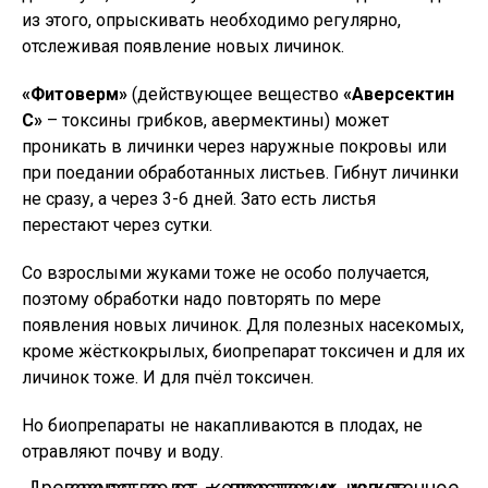
из этого, опрыскивать необходимо регулярно,
отслеживая появление новых личинок.
«Фитоверм»
(действующее вещество
«Аверсектин
С»
– токсины грибков, авермектины) может
проникать в личинки через наружные покровы или
при поедании обработанных листьев. Гибнут личинки
не сразу, а через 3-6 дней. Зато есть листья
перестают через сутки.
Со взрослыми жуками тоже не особо получается,
поэтому обработки надо повторять по мере
появления новых личинок. Для полезных насекомых,
кроме жёсткокрылых, биопрепарат токсичен и для их
личинок тоже. И для пчёл токсичен.
Но биопрепараты не накапливаются в плодах, не
отравляют почву и воду.
Древесная зола — простое и испытанное средство от колорадских жуков.