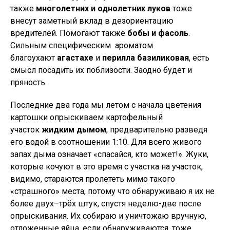
также
многолетних и однолетних луков
тоже
внесут заметный вклад в дезориентацию
вредителей. Помогают также
бобы и фасоль
.
Сильным специфическим ароматом
благоухают
агастахе
и
перилла базиликовая
, есть
смысл посадить их поблизости. Заодно будет и
пряность.
Последние два года мы летом с начала цветения
картошки опрыскиваем картофельный
участок
жидким дымом
, предварительно разведя
его водой в соотношении 1:10. Для всего живого
запах дыма означает «спасайся, кто может!». Жуки,
которые кочуют в это время с участка на участок,
видимо, стараются пролететь мимо такого
«страшного» места, потому что обнаруживаю я их не
более двух–трёх штук, спустя неделю-две после
опрыскивания. Их собираю и уничтожаю вручную,
отложенные яйца, если обнаруживаются, тоже.