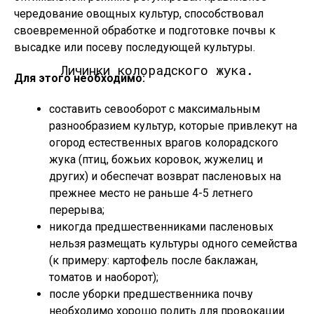
чередование овощных культур, способствовал
своевременной обработке и подготовке почвы к
высадке или посеву последующей культуры.
Личинки колорадского жука.
Для этого необходимо:
составить севооборот с максимальным
разнообразием культур, которые привлекут на
огород естественных врагов колорадского
жука (птиц, божьих коровок, жужелиц и
других) и обеспечат возврат пасленовых на
прежнее место не раньше 4-5 летнего
перерыва;
никогда предшественниками пасленовых
нельзя размещать культуры одного семейства
(к примеру: картофель после баклажан,
томатов и наоборот);
после уборки предшественника почву
необходимо хорошо полить для провокации