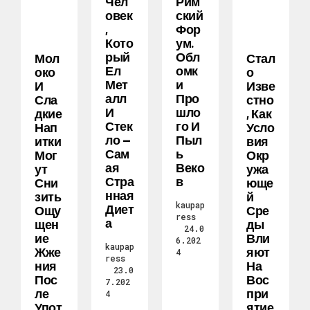
Чел
Рим
Овек
Ский
,
Фор
Кото
Ум.
Рый
Обл
Мол
Стал
Ел
Омк
Око
О
Мет
И
И
Изве
Алл
Про
Сла
Стно
И
Шло
Дкие
, Как
Стек
Го И
Нап
Усло
Ло —
Пыл
Итки
Вия
Сам
Ь
Мог
Окр
Ая
Веко
Ут
Ужа
Стра
В
Сни
Юще
Нная
Зить
Й
kaupap
Диет
Ощу
Сре
ress
А
Щен
Ды
24.0
Ие
Вли
6.202
kaupap
Жже
Яют
4
ress
Ния
На
23.0
Пос
Вос
7.202
Ле
При
4
Упот
Ятие