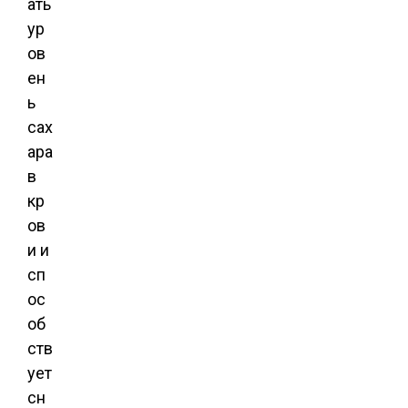
ать
ур
ов
ен
ь
сах
ара
в
кр
ов
и и
сп
ос
об
ств
ует
сн