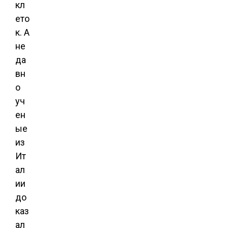
кл
ето
к. А
не
да
вн
о
уч
ен
ые
из
Ит
ал
ии
до
каз
ал