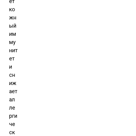
ет
ко
жн
ый
им
му
нит
ет
и
сн
иж
ает
ал
ле
рги
че
ск