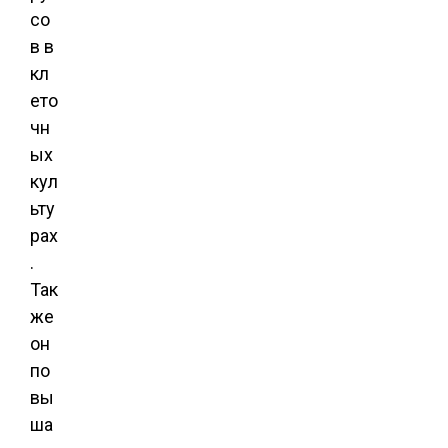
со
в в
кл
ето
чн
ых
кул
ьту
рах
.
Так
же
он
по
вы
ша