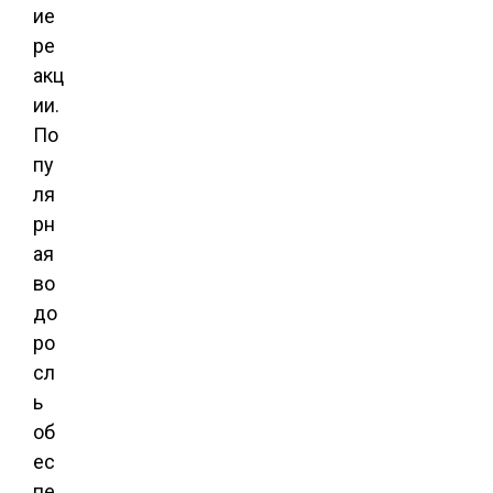
ие
ре
акц
ии.
По
пу
ля
рн
ая
во
до
ро
сл
ь
об
ес
пе