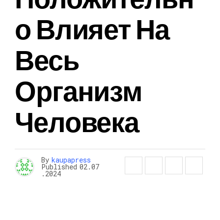
О Влияет На
Весь
Организм
Человека
By
kaupapress
Published
02.07
.2024