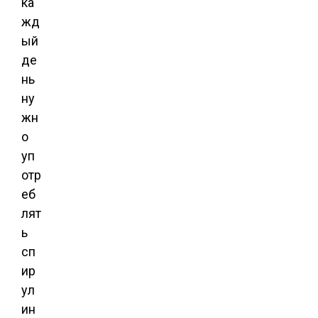
ка
жд
ый
де
нь
ну
жн
о
уп
отр
еб
лят
ь
сп
ир
ул
ин