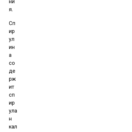
ни
я.
Сп
ир
ул
ин
а
со
де
рж
ит
сп
ир
ула
н
кал