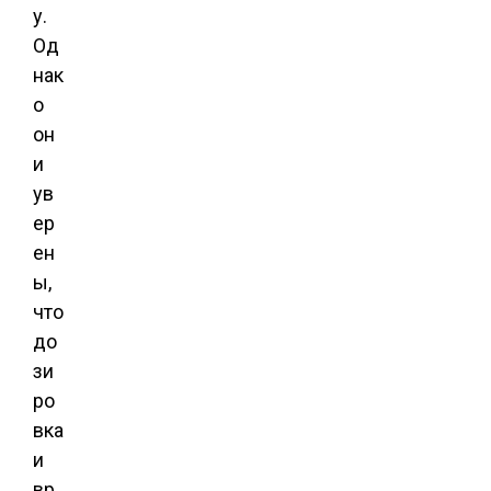
у.
Од
нак
о
он
и
ув
ер
ен
ы,
что
до
зи
ро
вка
и
вр