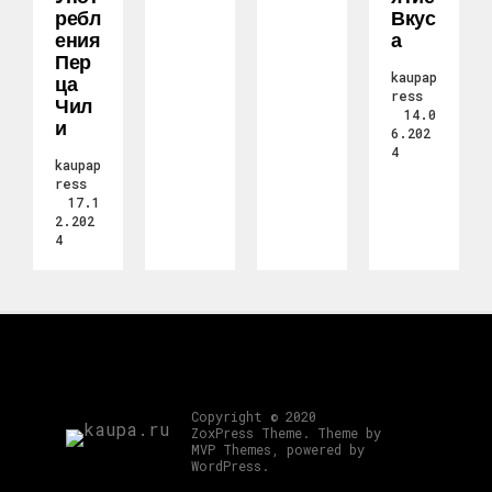
Ребл
Вкус
Ения
А
Пер
kaupap
Ца
ress
Чил
14.0
И
6.202
4
kaupap
ress
17.1
2.202
4
Copyright © 2020
ZoxPress Theme. Theme by
MVP Themes, powered by
WordPress.