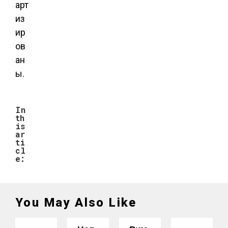
арт
из
ир
ов
ан
ы.
In
th
is
ar
ti
cl
e:
You May Also Like