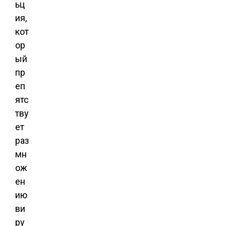
ьц
ия,
кот
ор
ый
пр
еп
ятс
тву
ет
раз
мн
ож
ен
ию
ви
ру