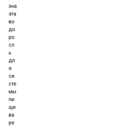
зна
эта
во
до
ро
сл
ь
дл
я
си
сте
мы
пи
ще
ва
ре