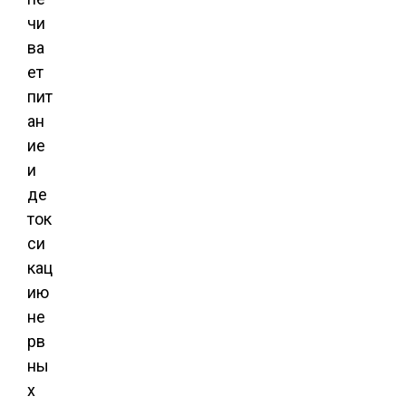
чи
ва
ет
пит
ан
ие
и
де
ток
си
кац
ию
не
рв
ны
х