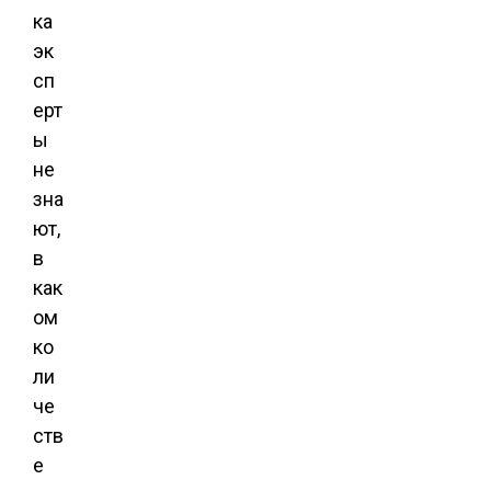
ка
эк
сп
ерт
ы
не
зна
ют,
в
как
ом
ко
ли
че
ств
е