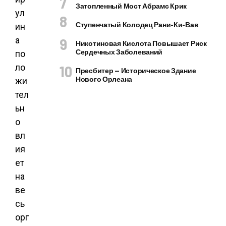
Затопленный Мост Абрамс Крик
ул
Ступенчатый Колодец Рани-Ки-Вав
ин
а
Никотиновая Кислота Повышает Риск
Сердечных Заболеваний
по
ло
Пресбитер — Историческое Здание
Нового Орлеана
жи
тел
ьн
о
вл
ия
ет
на
ве
сь
орг