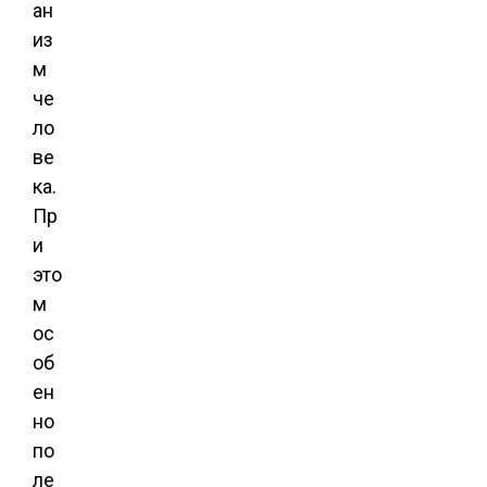
ан
из
м
че
ло
ве
ка.
Пр
и
это
м
ос
об
ен
но
по
ле