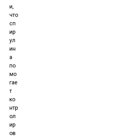
и,
что
сп
ир
ул
ин
а
по
мо
гае
т
ко
нтр
ол
ир
ов