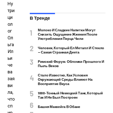
Ну
три
ци
В Тренде
ол
Молоко И Сладкие Напитки Могут
ог
Снизить Ощущение Жжения После
Ол
Употребления Перца Чили
ьга
Человек, Который Ел Металл И Стекло
Ил
— Самая Странная Диета
ьи
Римский Форум. Обломки Прошлого И
че
Пыль Веков
ва
Стало Известно, Как Условия
зая
Окружающей Среды Влияют На
Восприятие Вкуса
ви
ла,
1000-Тонный Немецкий Танк, Который
Так И Не Был Построен
что
сп
Башня Маккейга В Обане
ир