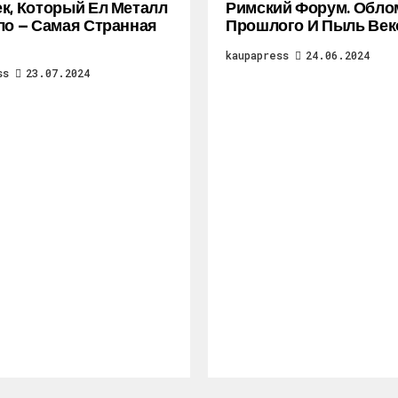
к, Который Ел Металл
Римский Форум. Обло
ло — Самая Странная
Прошлого И Пыль Век
kaupapress
24.06.2024
ss
23.07.2024