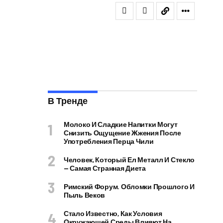
В Тренде
Молоко И Сладкие Напитки Могут
Снизить Ощущение Жжения После
Употребления Перца Чили
Человек, Который Ел Металл И Стекло
— Самая Странная Диета
Римский Форум. Обломки Прошлого И
Пыль Веков
Стало Известно, Как Условия
Окружающей Среды Влияют На