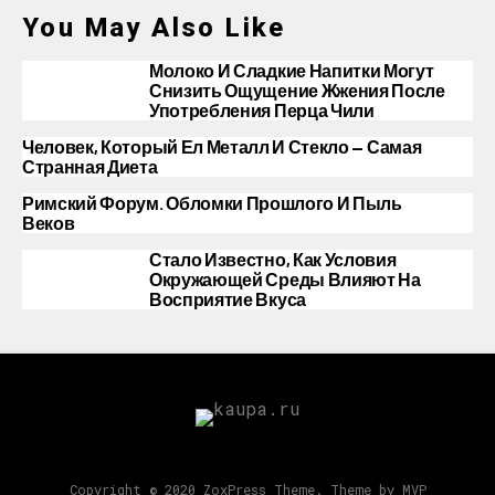
You May Also Like
Молоко И Сладкие Напитки Могут
Снизить Ощущение Жжения После
Употребления Перца Чили
Человек, Который Ел Металл И Стекло — Самая
Странная Диета
Римский Форум. Обломки Прошлого И Пыль
Веков
Стало Известно, Как Условия
Окружающей Среды Влияют На
Восприятие Вкуса
Copyright © 2020 ZoxPress Theme. Theme by MVP