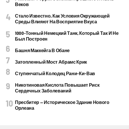
Веков
Стало Известно, Как Условия Окружающей
Среды Влияют На Восприятие Вкуса
1000-Тонный Немецкий Танк, Который Так И Не
Был Построен
Башня Маккейга В Обане
Затопленный Мост Абрамс Крик
Ступенчатый Колодец Рани-Ки-Вав
Никотиновая Кислота Повышает Риск
Сердечных Заболеваний
Пресбитер — Историческое Здание Нового
Орлеана