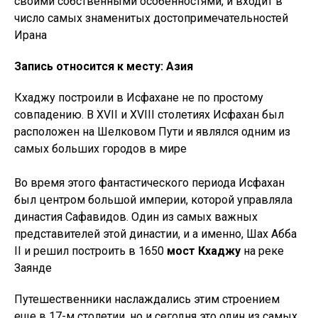
своими собственными особенностями, и входит в
число самых знаменитых достопримечательностей
Ирана
Запись относится к месту: Азия
Кхаджу построили в Исфахане не по простому
совпадению. В XVII и XVIII столетиях Исфахан был
расположен на Шелковом Пути и являлся одним из
самых больших городов в мире
Во время этого фантастического периода Исфахан
был центром большой империи, которой управляла
династия Сафавидов. Один из самых важных
представителей этой династии, и а именно, Шах Абба
II и решил построить в 1650
мост Кхаджу
на реке
Заянде
Путешественники наслаждались этим строением
еще в 17-м столетии, но и сегодня это один из самых