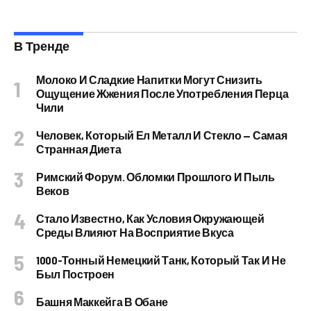
В Тренде
Молоко И Сладкие Напитки Могут Снизить
Ощущение Жжения После Употребления Перца
Чили
Человек, Который Ел Металл И Стекло — Самая
Странная Диета
Римский Форум. Обломки Прошлого И Пыль
Веков
Стало Известно, Как Условия Окружающей
Среды Влияют На Восприятие Вкуса
1000-Тонный Немецкий Танк, Который Так И Не
Был Построен
Башня Маккейга В Обане