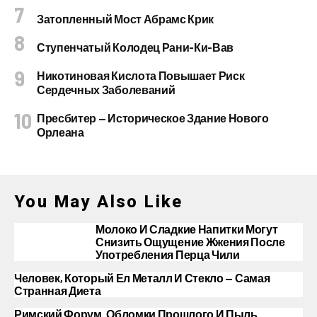
Затопленный Мост Абрамс Крик
Ступенчатый Колодец Рани-Ки-Вав
Никотиновая Кислота Повышает Риск
Сердечных Заболеваний
Пресбитер — Историческое Здание Нового
Орлеана
You May Also Like
Молоко И Сладкие Напитки Могут
Снизить Ощущение Жжения После
Употребления Перца Чили
Человек, Который Ел Металл И Стекло — Самая
Странная Диета
Римский Форум. Обломки Прошлого И Пыль