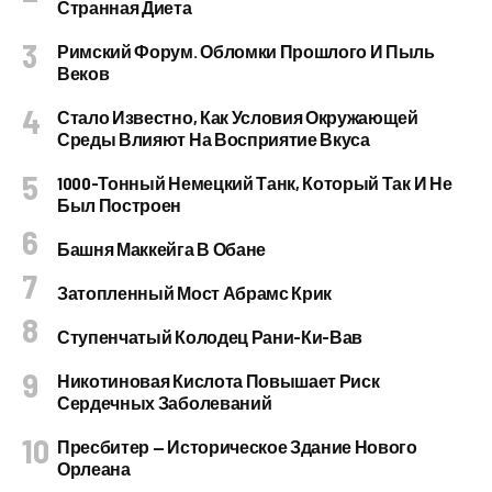
Странная Диета
Римский Форум. Обломки Прошлого И Пыль
Веков
Стало Известно, Как Условия Окружающей
Среды Влияют На Восприятие Вкуса
1000-Тонный Немецкий Танк, Который Так И Не
Был Построен
Башня Маккейга В Обане
Затопленный Мост Абрамс Крик
Ступенчатый Колодец Рани-Ки-Вав
Никотиновая Кислота Повышает Риск
Сердечных Заболеваний
Пресбитер — Историческое Здание Нового
Орлеана