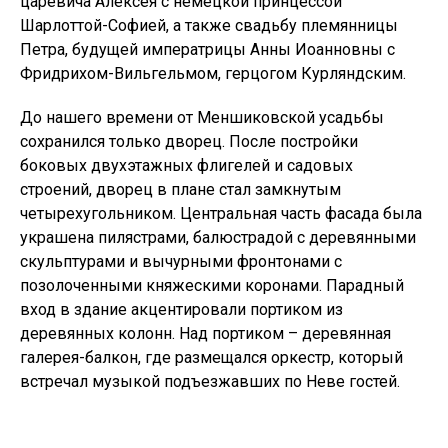
царевича Алексея с немецкой принцессой
Шарлоттой-Софией, а также свадьбу племянницы
Петра, будущей императрицы Анны Иоанновны с
Фридрихом-Вильгельмом, герцогом Курляндским.
До нашего времени от Меншиковской усадьбы
сохранился только дворец. После постройки
боковых двухэтажных флигелей и садовых
строений, дворец в плане стал замкнутым
четырехугольником. Центральная часть фасада была
украшена пилястрами, балюстрадой с деревянными
скульптурами и вычурными фронтонами с
позолоченными княжескими коронами. Парадный
вход в здание акцентировали портиком из
деревянных колонн. Над портиком – деревянная
галерея-балкон, где размещался оркестр, который
встречал музыкой подъезжавших по Неве гостей.