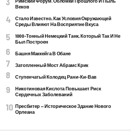
Римский Форум. Обломки Прошлого И Пыль
Веков
Стало Известно, Как Условия Окружающей
Среды Влияют На Восприятие Вкуса
1000-Тонный Немецкий Танк, Который Так И Не
Был Построен
Башня Маккейга В Обане
Затопленный Мост Абрамс Крик
Ступенчатый Колодец Рани-Ки-Вав
Никотиновая Кислота Повышает Риск
Сердечных Заболеваний
Пресбитер — Историческое Здание Нового
Орлеана