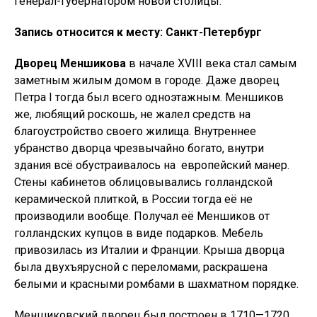
генерал-губернатором новой столицы.
Запись относится к месту: Санкт-Петербург
Дворец Меншикова
в начале XVIII века стал самым
заметным жилым домом в городе. Даже дворец
Петра I тогда был всего одноэтажным. Меншиков
же, любящий роскошь, не жалел средств на
благоустройство своего жилища. Внутреннее
убранство дворца чрезвычайно богато, внутри
здания всё обустраивалось на европейский манер.
Стены кабинетов облицовывались голландской
керамической плиткой, в России тогда её не
производили вообще. Получал её Меншиков от
голландских купцов в виде подарков. Мебель
привозилась из Италии и Франции. Крыша дворца
была двухъярусной с переломами, раскрашена
белыми и красными ромбами в шахматном порядке.
Меншиковский дворец был построен в 1710—1720