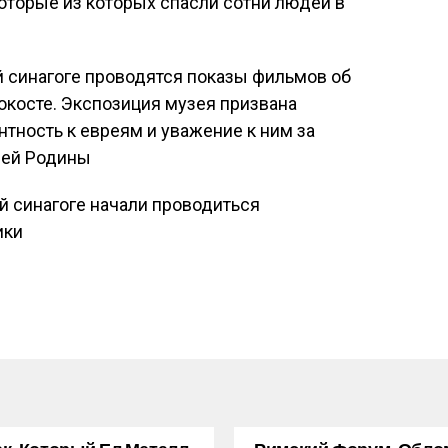
оторые из которых спасли сотни людей в
 синагоге проводятся показы фильмов об
окосте. Экспозиция музея призвана
тность к евреям и уважение к ним за
шей Родины
й синагоге начали проводиться
ики