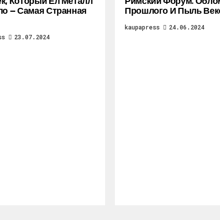
к, Который Ел Металл
Римский Форум. Обло
ло — Самая Странная
Прошлого И Пыль Век
kaupapress
24.06.2024
ss
23.07.2024