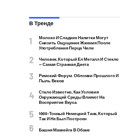
В Тренде
Молоко И Сладкие Напитки Могут
Снизить Ощущение Жжения После
Употребления Перца Чили
Человек, Который Ел Металл И Стекло
— Самая Странная Диета
Римский Форум. Обломки Прошлого И
Пыль Веков
Стало Известно, Как Условия
Окружающей Среды Влияют На
Восприятие Вкуса
1000-Тонный Немецкий Танк, Который
Так И Не Был Построен
Башня Маккейга В Обане