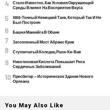
Стало Известно, Как Условия Окружающей
Среды Влияют На Восприятие Вкуса
1000-Тонный Немецкий Танк, Который Так И Не
Был Построен
Башня Маккейга В Обане
Затопленный Мост Абрамс Крик
Ступенчатый Колодец Рани-Ки-Вав
Никотиновая Кислота Повышает Риск
Сердечных Заболеваний
Пресбитер — Историческое Здание Нового
Орлеана
You May Also Like