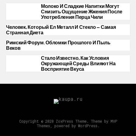
Молоко И Сладкие Напитки Могут
Снизить Ощущение Жжения После
Употребления Перца Чили
Человек, Который Ел Металл И Стекло — Самая
Странная Диета
Римский Форум. Обломки Прошлого И Пыль
Веков
Стало Известно, Как Условия
Окружающей Среды Влияют На
Восприятие Вкуса
Copyright © 2020 ZoxPress Theme. Theme by MVP
Themes, powered by WordPress.