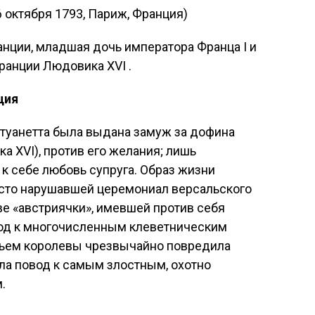
6 октября 1793, Париж, Франция)
нции, младшая дочь императора Франца I и
ранции Людовика XVI .
ция
Антуанетта была выдана замуж за дофина
 XVI), против его желания; лишь
 к себе любовь супруга. Образ жизни
сто нарушавшей церемониал версальского
тве «австриячки», имевшей против себя
од к многочисленным клеветническим
ьем королевы чрезвычайно повредила
ла повод к самым злостным, охотно
.