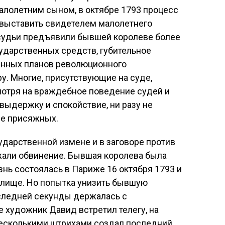
алолетним сыном, в октябре 1793 процесс
ь выставить свидетелем малолетнего
 судьи предъявили бывшей королеве более
ударственных средств, губительное
оенных планов революционного
у. Многие, присутствующие на суде,
мотря на враждебное поведение судей и
 выдержку и спокойствие, ни разу не
ие присяжных.
ударственной измене и в заговоре против
али обвинение. Бывшая королева была
знь состоялась в Париже 16 октября 1793 и
елище. Но попытка унизить бывшую
оследней секунды держалась с
е художник Давид встретил телегу, на
 несколькими штрихами создал последний