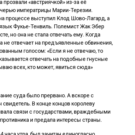
а прозвали «австриячкой» из-за её
очерью императрицы Марии-Терезии.
на процессе выступил Клод Шово-Лагард, а
 язык Фукье-Тенвиль. Полемист Жак Эбер
те, но она не стала отвечать ему. Когда
на не отвечает на предъявленные обвинения,
ованным голосом: «Если я не отвечаю, то
тказывается отвечать на подобные гнусные
ываю всех, кто может, явиться сюда»
дание суда было прервано. А вскоре с
 свидетель. В конце концов королеву
ивала связи с государствами, враждебными
противника и предала интересы страны.
4 часа утра, был зачитан единогласно