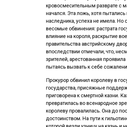
кровосмесительным разврате с м
начался. Эта ложь, хотя пыталис
наследника, успеха не имела. Но
весомые обвинения: растрата гос
влияние на короля, раскрытие в
правительства австрийскому двор
впоследствии отмечали, что, нес
зрителей, арестованная проявила
пытаясь вызвать к себе сожален
Прокурор обвинил королеву в гос
государства, присяжные поддерж
приговорена к смертной казни. Ка
превратилась во всенародное зр
королеву провалилась. Она до п
достоинством. На пути к гильотин
которой везли узницу на казнь и