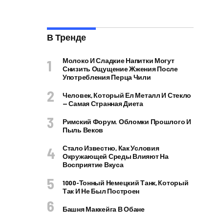
В Тренде
Молоко И Сладкие Напитки Могут
Снизить Ощущение Жжения После
Употребления Перца Чили
Человек, Который Ел Металл И Стекло
— Самая Странная Диета
Римский Форум. Обломки Прошлого И
Пыль Веков
Стало Известно, Как Условия
Окружающей Среды Влияют На
Восприятие Вкуса
1000-Тонный Немецкий Танк, Который
Так И Не Был Построен
Башня Маккейга В Обане