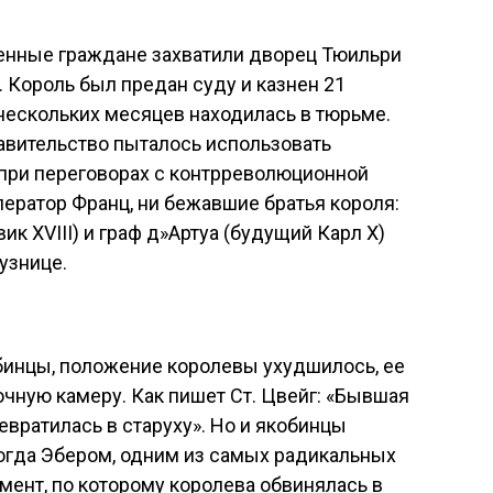
женные граждане захватили дворец Тюильри
 Король был предан суду и казнен 21
 нескольких месяцев находилась в тюрьме.
вительство пыталось использовать
при переговорах с контрреволюционной
ператор Франц, ни бежавшие братья короля:
к XVIII) и граф д»Артуа (будущий Карл Х)
узнице.
бинцы, положение королевы ухудшилось, ее
чную камеру. Как пишет Ст. Цвейг: «Бывшая
евратилась в старуху». Но и якобинцы
когда Эбером, одним из самых радикальных
ент, по которому королева обвинялась в