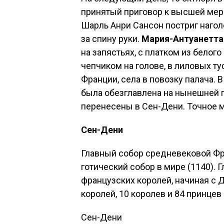
принятый приговор к высшей мере
Шарль Анри Сансон постриг нагол
за спину руки.
Мария-Антуанетта
на запястьях, с платком из белог
чепчиком на голове, в лиловых ту
Франции, села в повозку палача. 
была обезглавлена на нынешней п
перенесены в Сен-Дени. Точное м
Сен-Дени
Главный собор средневековой Фр
готический собор в мире (1140). 
французских королей, начиная с Д
королей, 10 королев и 84 принцев
Сен-Дени