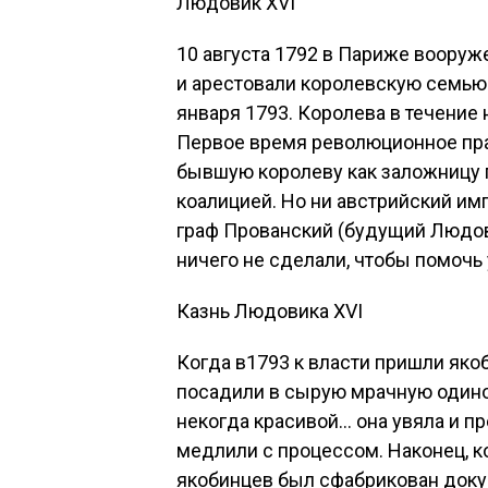
Людовик XVI
10 августа 1792 в Париже воору
и арестовали королевскую семью.
января 1793. Королева в течение
Первое время революционное пра
бывшую королеву как заложницу 
коалицией. Но ни австрийский им
граф Прованский (будущий Людови
ничего не сделали, чтобы помочь 
Казнь Людовика XVI
Когда в1793 к власти пришли яко
посадили в сырую мрачную одино
некогда красивой… она увяла и пр
медлили с процессом. Наконец, 
якобинцев был сфабрикован докум