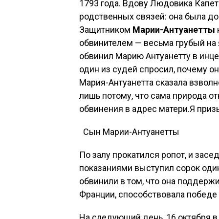
1793 года. Вдову Людовика Капет
родственных связей: она была д
Защитником
Марии-Антуанетты
обвинителем — весьма грубый на
обвинил Марию Антуанетту в инцес
один из судей спросил, почему о
Мария-Антуанетта сказала взволн
лишь потому, что сама природа о
обвинения в адрес матери.Я приз
Сын Марии-Антуанетты
По залу прокатился ропот, и засе
показаниями выступил сорок один
обвинили в том, что она поддерж
Франции, способствовала победе 
На следующий день, 16 октября в 