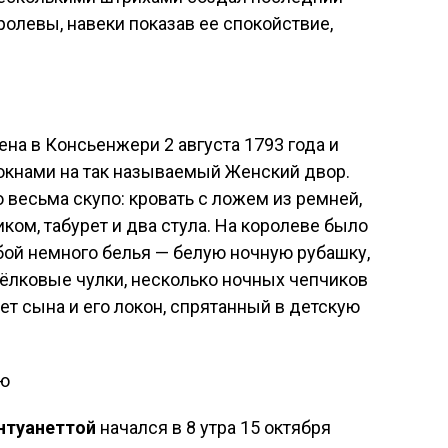
ролевы, навеки показав ее спокойствие,
на в Консьенжери 2 августа 1793 года и
окнами на так называемый Женский двор.
весьма скупо: кровать с ложем из ремней,
ком, табурет и два стула. На королеве было
обой немного белья — белую ночную рубашку,
 шёлковые чулки, несколько ночных чепчиков
рет сына и его локон, спрятанный в детскую
ью
нтуанеттой
начался в 8 утра 15 октября