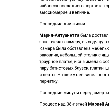
набросок последнего портрета ко
высокомерие и величие.
Последние дни жизни…
Мария-Антуанетта
была доставле
заключена в камеру, выходящую 
Камера была обставлена мебелью 
раковина, небольшой столик с ящи
траурное платье, и она имела с с
пару батистовых блузок, платки,
и ленты. На шее у неё висел порт
перчатку.
Последние минуты перед смерт
Процесс над 38-летней
Марией А