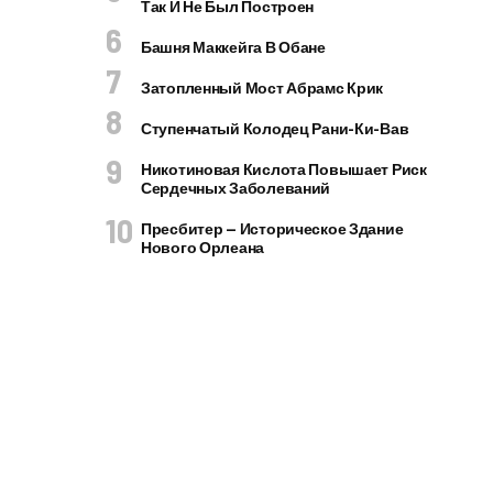
Так И Не Был Построен
Башня Маккейга В Обане
Затопленный Мост Абрамс Крик
Ступенчатый Колодец Рани-Ки-Вав
Никотиновая Кислота Повышает Риск
Сердечных Заболеваний
Пресбитер — Историческое Здание
Нового Орлеана