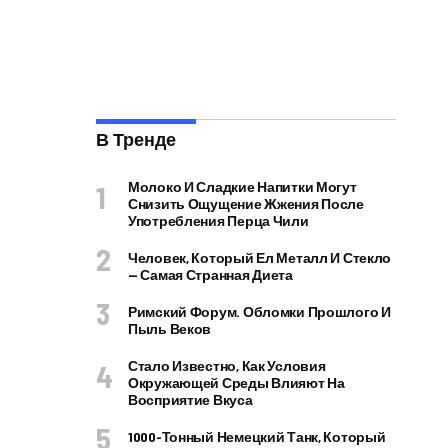
В Тренде
Молоко И Сладкие Напитки Могут
Снизить Ощущение Жжения После
Употребления Перца Чили
Человек, Который Ел Металл И Стекло
— Самая Странная Диета
Римский Форум. Обломки Прошлого И
Пыль Веков
Стало Известно, Как Условия
Окружающей Среды Влияют На
Восприятие Вкуса
1000-Тонный Немецкий Танк, Который