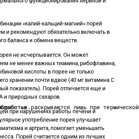
ормального функционирования нервной и
бинации «калий-кальций-магний» порей
м и рекомендуют обязательно включать в
го баланса и обмена веществ.
орея не исчерпывается. Он может
ем не менее важных тиамина, рибофлавина,
рбиновой кислоты в порее не только
 его хранении почти вдвое (40 мг витамина С
ый показатель). Порей отличается еще и
 и природных сахаров.
овые качества лука-порея полностью раскрываются лишь при термической обработке.
щей при нарушениях работы печени и
гулярное употребление порея улучшает
матизма и артрита, помогает уменьшить
есса. Порей считается одним из лучших