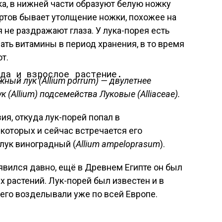
ка, в нижней части образуют белую ножку
ортов бывает утолщение ножки, похожее на
я не раздражают глаза. У лука-порея есть
ать витамины в период хранения, в то время
т.
ада и взрослое растение.
ный лук (Allium porrum) — двулетнее
к (Allium) подсемейства Луковые (Alliaceae).
ия, откуда лук-порей попал в
которых и сейчас встречается его
лук виноградный (
Allium ampeloprasum
).
оявился давно, ещё в Древнем Египте он был
растений. Лук-порей был известен и в
 его возделывали уже по всей Европе.