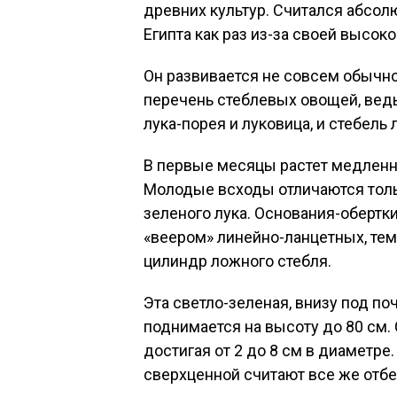
древних культур. Считался абсо
Египта как раз из-за своей высок
Он развивается не совсем обычно
перечень стеблевых овощей, ведь 
лука-порея и луковица, и стебель
В первые месяцы растет медленно
Молодые всходы отличаются толь
зеленого лука. Основания-обертк
«веером» линейно-ланцетных, те
цилиндр ложного стебля.
Эта светло-зеленая, внизу под п
поднимается на высоту до 80 см.
достигая от 2 до 8 см в диаметре.
сверхценной считают все же отбе