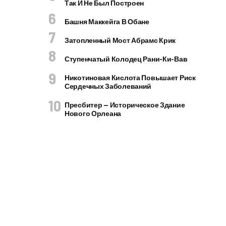
Так И Не Был Построен
Башня Маккейга В Обане
Затопленный Мост Абрамс Крик
Ступенчатый Колодец Рани-Ки-Вав
Никотиновая Кислота Повышает Риск
Сердечных Заболеваний
Пресбитер — Историческое Здание
Нового Орлеана