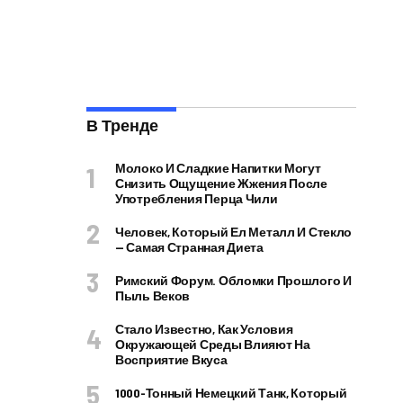
В Тренде
Молоко И Сладкие Напитки Могут
Снизить Ощущение Жжения После
Употребления Перца Чили
Человек, Который Ел Металл И Стекло
— Самая Странная Диета
Римский Форум. Обломки Прошлого И
Пыль Веков
Стало Известно, Как Условия
Окружающей Среды Влияют На
Восприятие Вкуса
1000-Тонный Немецкий Танк, Который