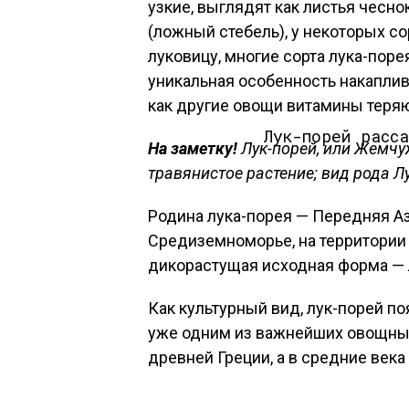
узкие, выглядят как листья чесно
(ложный стебель), у некоторых с
луковицу, многие сорта лука-поре
уникальная особенность накаплив
как другие овощи витамины теряю
Лук-порей расс
На заметку!
Лук-порей, или Жемчуж
травянистое растение; вид рода Лу
Родина лука-порея — Передняя Аз
Средиземноморье, на территории 
дикорастущая исходная форма — 
Как культурный вид, лук-порей п
уже одним из важнейших овощных 
древней Греции, а в средние века