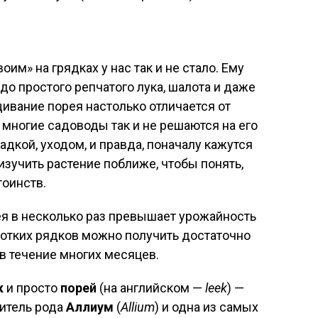
оим» на грядках у нас так и не стало. Ему
до простого репчатого лука, шалота и даже
щивание порея настолько отличается от
многие садоводы так и не решаются на его
адкой, уходом, и правда, поначалу кажутся
зучить растение поближе, чтобы понять,
тоинств.
ея в несколько раз превышает урожайность
ротких рядков можно получить достаточно
в течение многих месяцев.
к
и просто
порей
(на английском —
leek
) —
итель рода
Аллиум
(
Allium
) и одна из самых