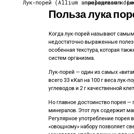
Лук-порей (Allium ampeloprasum ‘Leek Group’)
Польза лука пор
Когда лук-порей называют самым 
недостаточно выраженные полезны
особенная текстура, которая такж
систем организма.
Лук-порей — один из самых «вит
всего 33 кКал на 100 г веса лук-по
углеводов и 2 г качественной клет
Но главное достоинство порея —
минералов. Этот лук содержит маг
Регулярное употребление порея в
«овощному» набору позволяет св