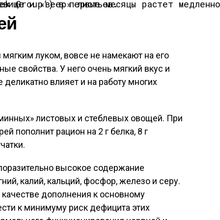
 в первые месяцы растет медленно, наращивая корневище и «веер» листьев.
ей
мягким луком, вовсе не намекают на его
е свойства. У него очень мягкий вкус и
е деликатно влияет и на работу многих
аминных» листовых и стеблевых овощей. При
рей пополнит рацион на 2 г белка, 8 г
чатки.
 поразительно высокое содержание
ний, калий, кальций, фосфор, железо и серу.
 качестве дополнения к основному
ести к минимуму риск дефицита этих