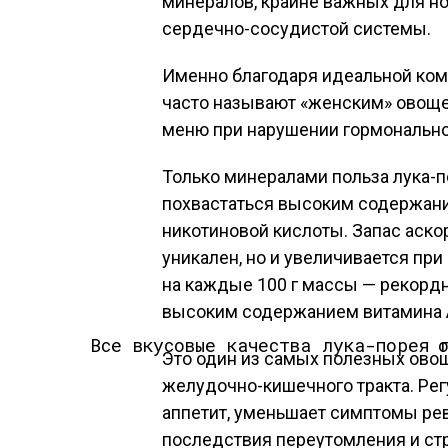
минералов, крайне важных для н
сердечно-сосудистой системы.
Именно благодаря идеальной ком
часто называют «женским» овоще
меню при нарушении гормонально
Только минералами польза лука-п
похвастаться высоким содержани
никотиновой кислоты. Запас аско
уникален, но и увеличивается при
на каждые 100 г массы — рекордн
высоким содержанием витамина А
Все вкус
Это один из самых полезных ово
желудочно-кишечного тракта. Ре
аппетит, уменьшает симптомы рев
последствия переутомления и стр