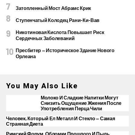
Затопленный Мост Абрамс Крик
Ступенчатый Колодец Рани-Ки-Вав
Никотиновая Кислота Повышает Риск
Сердечных Заболеваний
Пресбитер — Историческое Здание Нового
Орлеана
You May Also Like
Молоко И Сладкие Напитки Могут
Снизить Ощущение Жжения После
Употребления Перца Чили
Человек, Который Ел Металл И Стекло — Самая
Странная Диета
Римский Форум. Обломки Прошлого И Пыль