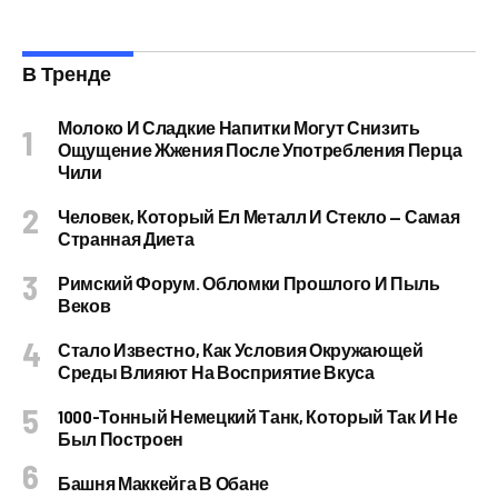
В Тренде
Молоко И Сладкие Напитки Могут Снизить
Ощущение Жжения После Употребления Перца
Чили
Человек, Который Ел Металл И Стекло — Самая
Странная Диета
Римский Форум. Обломки Прошлого И Пыль
Веков
Стало Известно, Как Условия Окружающей
Среды Влияют На Восприятие Вкуса
1000-Тонный Немецкий Танк, Который Так И Не
Был Построен
Башня Маккейга В Обане