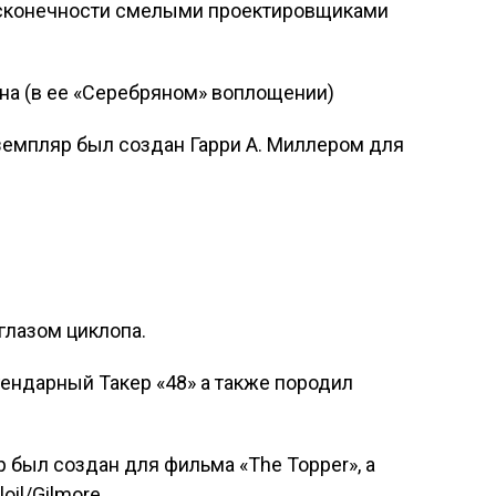
есконечности смелыми проектировщиками
на
(в ее «Серебряном» воплощении)
емпляр был создан Гарри А. Миллером для
лазом циклопа.
егендарный
Такер «48»
а также породил
р
был создан для фильма «The Topper», а
il/Gilmore.