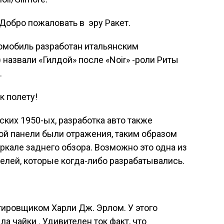
Добро пожаловать в эру Ракет.
томобиль разработан итальянским
назвали «Гилдой» после «
N
oir» -роли Риты
.
 к полету!
ких 1950-ых, разработка авто также
ой панели были отражения, таким образом
ркале заднего обзора. Возможно это одна из
лей, которые когда-либо разрабатывались.
ировщиком Харли Дж. Эрлом. У этого
а чайки . Удивителен ток факт, что