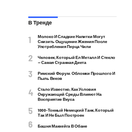
В Тренде
Молоко И Сладкие Напитки Могут
Снизить Ощущение Жжения После
Употребления Перца Чили
Человек, Который Ел Металл И Стекло
— Самая Странная Диета
Римский Форум. Обломки Прошлого И
Пыль Веков
Стало Известно, Как Условия
Окружающей Среды Влияют На
Восприятие Вкуса
1000-Тонный Немецкий Танк, Который
Так И Не Был Построен
Башня Маккейга В Обане