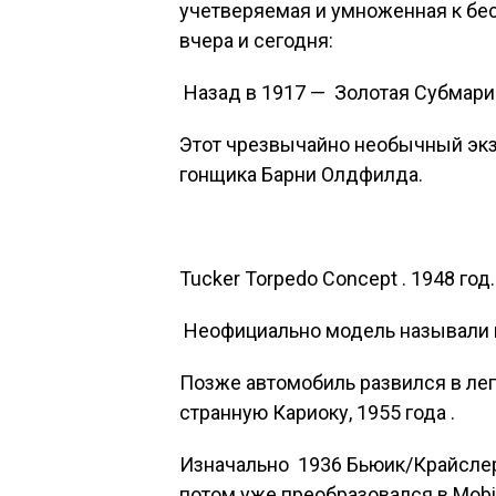
учетверяемая и умноженная к б
вчера и сегодня:
Назад в 1917 —
Золотая Субмари
Этот чрезвычайно необычный экз
гонщика Барни Олдфилда.
Tucker Torpedo Concept . 1948 год.
Неофициально модель называли г
Позже автомобиль развился в л
странную
Кариоку, 1955 года .
Изначально 1936
Бьюик/Крайсле
потом уже преобразовался в Mobilo