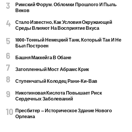
Римский Форум. Обломки Прошлого И Пыль
Веков
Стало Известно, Как Условия Окружающей
Среды Влияют На Восприятие Вкуса
1000-Тонный Немецкий Танк, Который Так И Не
Был Построен
Башня Маккейга В Обане
Затопленный Мост Абрамс Крик
Ступенчатый Колодец Рани-Ки-Вав
Никотиновая Кислота Повышает Риск
Сердечных Заболеваний
Пресбитер — Историческое Здание Нового
Орлеана