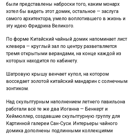
были представлены наброски того, каким монарх
хотел бы видеть этот домик, остальное — заслуга
самого архитектора, умело воплотившего в жизнь и
эту идею Фридриха Великого.
По форме Китайский чайный домик напоминает лист
клевера — круглый зал по центру разветвляется
тремя открытыми верандами, на конце каждой из
которых находится по кабинету.
Шатровую крышу венчает купол, на котором
восседает золотой китайский мандарин с солнечным
зонтиком.
Над скульптурным наполнением летнего павильона
работали всё те же два Иоганна — Бенкерт и
Хеймюллер, создавшие скульптурную группу для
Картинной галереи Сан-Суси. Интерьеры чайного
домика дополнены подлинными коллекциями