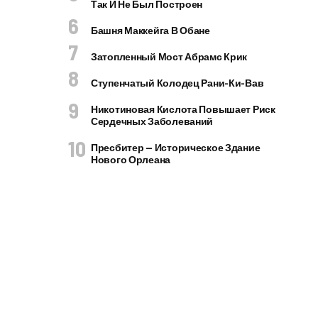
Так И Не Был Построен
Башня Маккейга В Обане
Затопленный Мост Абрамс Крик
Ступенчатый Колодец Рани-Ки-Вав
Никотиновая Кислота Повышает Риск
Сердечных Заболеваний
Пресбитер — Историческое Здание
Нового Орлеана