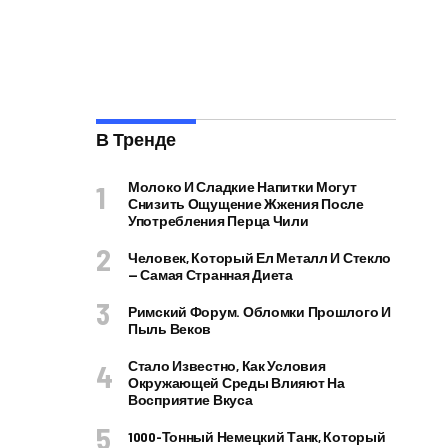
В Тренде
Молоко И Сладкие Напитки Могут
Снизить Ощущение Жжения После
Употребления Перца Чили
Человек, Который Ел Металл И Стекло
— Самая Странная Диета
Римский Форум. Обломки Прошлого И
Пыль Веков
Стало Известно, Как Условия
Окружающей Среды Влияют На
Восприятие Вкуса
1000-Тонный Немецкий Танк, Который