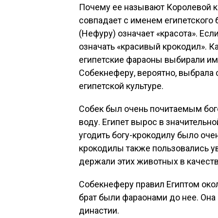
Почему ее называют Королевой к
совпадает с именем египетского 
(Нефуру) означает «красота». Есл
означать «красивый крокодил». Ка
египетские фараоны выбирали имя
Собекнеферу, вероятно, выбрала 
египетской культуре.
Собек был очень почитаемым бого
воду. Египет вырос в значительно
угодить богу-крокодилу было оч
крокодилы также пользовались у
держали этих животных в качест
Собекнеферу правил Египтом около
брат были фараонами до нее. Она
династии.