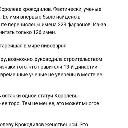
 Королеве крокодилов. Фактически, ученые
а. Ее имя впервые было найдено в
нте перечислены имена 223 фараонов. Из-за
итать только 126 имен.
 старейшая в мире пивоварня
ру, возможно, руководила строительством
знаки того, что правители 13-й династии
овременные ученые не уверены в месте ее
ь останки одной статуи Королевы
ее торс. Тем не менее, это может многое
ролеву Крокодилов женственной. Это