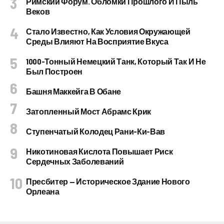
Римский Форум. Обломки Прошлого И Пыль
Веков
Стало Известно, Как Условия Окружающей
Среды Влияют На Восприятие Вкуса
1000-Тонный Немецкий Танк, Который Так И Не
Был Построен
Башня Маккейга В Обане
Затопленный Мост Абрамс Крик
Ступенчатый Колодец Рани-Ки-Вав
Никотиновая Кислота Повышает Риск
Сердечных Заболеваний
Пресбитер — Историческое Здание Нового
Орлеана