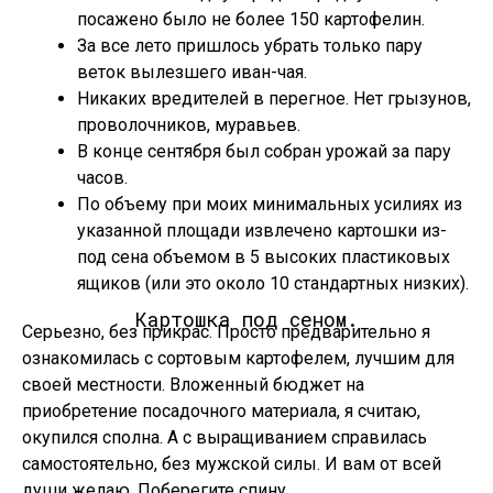
посажено было не более 150 картофелин.
За все лето пришлось убрать только пару
веток вылезшего иван-чая.
Никаких вредителей в перегное. Нет грызунов,
проволочников, муравьев.
В конце сентября был собран урожай за пару
часов.
По объему при моих минимальных усилиях из
указанной площади извлечено картошки из-
под сена объемом в 5 высоких пластиковых
ящиков (или это около 10 стандартных низких).
Картошка под сеном.
Серьезно, без прикрас. Просто предварительно я
ознакомилась с сортовым картофелем, лучшим для
своей местности. Вложенный бюджет на
приобретение посадочного материала, я считаю,
окупился сполна. А с выращиванием справилась
самостоятельно, без мужской силы. И вам от всей
души желаю. Поберегите спину.