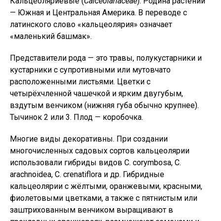
Кальцеоляриевые (
Calceolariaceae
). Родина растений
— Южная и Центральная Америка. В переводе с
латинского слово «кальцеолярия» означает
«маленький башмак».
Представители рода — это травы, полукустарники и
кустарники с супротивными или мутовчато
расположенными листьями. Цветки с
четырёхчленной чашечкой и ярким двугубым,
вздутым венчиком (нижняя губа обычно крупнее).
Тычинок 2 или 3. Плод — коробочка.
Многие виды декоративны. При создании
многочисленных садовых сортов кальцеолярии
использовали гибриды видов С. corymbosa, С.
arachnoidea, С. crenatiflora и др. Гибридные
кальцеолярии с жёлтыми, оранжевыми, красными,
фиолетовыми цветками, а также с пятнистым или
заштрихованным венчиком выращивают в