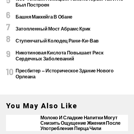
Был Построен
Башня Маккейга В Обане
Затопленный Мост Абрамс Крик
Ступенчатый Колодец Рани-Ки-Вав
Никотиновая Кислота Повышает Риск
Сердечных Заболеваний
Пресбитер — Историческое Здание Нового
Орлеана
You May Also Like
Молоко И Сладкие Напитки Могут
Снизить Ощущение Жжения После
Употребления Перца Чили