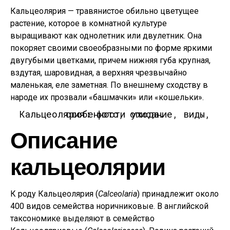
Кальцеолярия — травянистое обильно цветущее
растение, которое в комнатной культуре
выращивают как однолетник или двулетник. Она
покоряет своими своеобразными по форме яркими
двугубыми цветками, причем нижняя губа крупная,
вздутая, шаровидная, а верхняя чрезвычайно
маленькая, еле заметная. По внешнему сходству в
народе их прозвали «башмачки» или «кошельки».
Кальцеолярия: фото, описание, виды, особенности ухода.
Описание
кальцеолярии
К роду Кальцеолярия (
Calceolaria
) принадлежит около
400 видов семейства норичниковые. В английской
таксономике выделяют в семейство