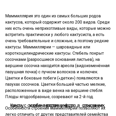
Маммиллярия это один из самых больших родов
кактусов, который содержит около 200 видов. Среди
них есть очень неприхотливые виды, которые можно
встретить практически у любого кактусиста, а есть
очень требовательные и сложные, а поэтому редкие
кактусы. Маммиллярии — шаровидные или
короткоцилиндрические кактусы. Стебель покрыт
сосочками (разросшиеся основания листьев), на
вершине сосочка находится ареола (видоизменённая
пазушная почка) с пучком волосков и колючек.
Цветки и боковые побеги («детки») появляются в
пазухах сосочков. Цветки большей частью мелкие,
расположенные в виде венка на вершине стебля.
Плоды ягодообразные, созревают на 2-й год.
Кактус маммиллярия: фото, описание, виды, особенности ухода в домашних условиях.
Особенности строения маммиллярий позволяют их
легко отличить от других представителей семейства