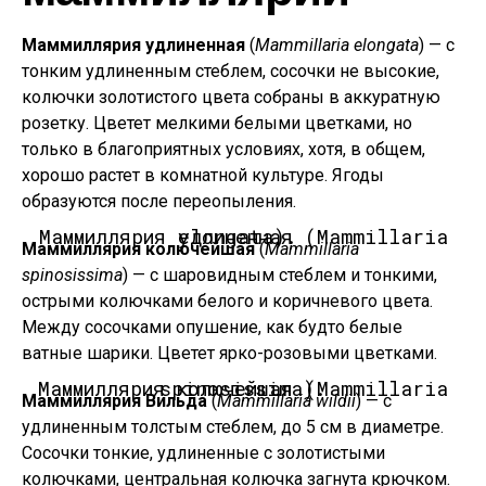
Маммиллярия удлиненная
(
Mammillaria elongata
) — с
тонким удлиненным стеблем, сосочки не высокие,
колючки золотистого цвета собраны в аккуратную
розетку. Цветет мелкими белыми цветками, но
только в благоприятных условиях, хотя, в общем,
хорошо растет в комнатной культуре. Ягоды
образуются после переопыления.
Маммиллярия удлиненная (Mammillaria elongata).
Маммиллярия колючейшая
(
Mammillaria
spinosissima
) — с шаровидным стеблем и тонкими,
острыми колючками белого и коричневого цвета.
Между сосочками опушение, как будто белые
ватные шарики. Цветет ярко-розовыми цветками.
Маммиллярия колючейшая (Mammillaria spinosissima).
Маммиллярия Вильда
(
Mammillaria wildii
) — с
удлиненным толстым стеблем, до 5 см в диаметре.
Сосочки тонкие, удлиненные с золотистыми
колючками, центральная колючка загнута крючком.