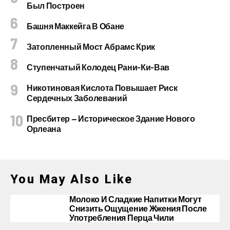
Был Построен
Башня Маккейга В Обане
Затопленный Мост Абрамс Крик
Ступенчатый Колодец Рани-Ки-Вав
Никотиновая Кислота Повышает Риск
Сердечных Заболеваний
Пресбитер — Историческое Здание Нового
Орлеана
You May Also Like
Молоко И Сладкие Напитки Могут
Снизить Ощущение Жжения После
Употребления Перца Чили