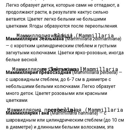
Легко образует детки, которые сами не отпадают, а
продолжают расти, в результате кактус сильно
ветвится. Цветет легко белыми не большими
цветками. Ягоды образуются после переопыления.
Маммиллярия Вильда (Mammillaria wildii).
Маммиллярия Зейльмана
(
Mammillaria zeilmanniana
)
— с коротким цилиндрическим стеблем и густыми
загнутыми колючками. Цветки ярко-розовые, иногда
белые весной.
Маммиллярия Зейльмана (Mammillaria zeilmanniana).
Маммиллярия превосходная
(
Mammillaria perbella
) —
с шаровидным стеблем, до 6-7 см в диаметре с
небольшими белыми колючками. Легко образует
много деток. Цветет розовыми или красными
цветками.
Маммиллярия превосходная (Mammillaria perbella).
Маммиллярия Гана
(
Mammillaria hahniana
) — с
шаровидным или цилиндрическим стеблем (до 10 см
в диаметре) и длинными белыми волосками, эта