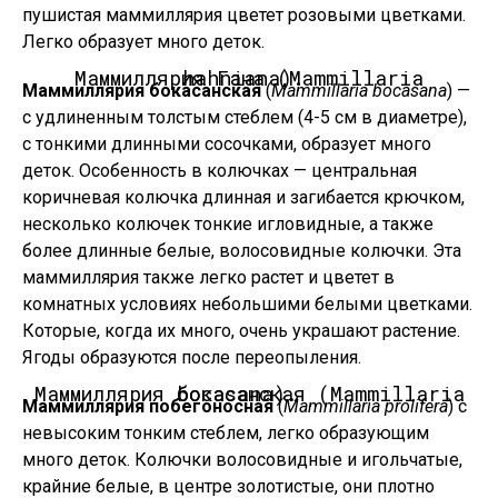
пушистая маммиллярия цветет розовыми цветками.
Легко образует много деток.
Маммиллярия Гана (Mammillaria hahniana).
Маммиллярия бокасанская
(
Mammillaria bocasana
) —
с удлиненным толстым стеблем (4-5 см в диаметре),
с тонкими длинными сосочками, образует много
деток. Особенность в колючках — центральная
коричневая колючка длинная и загибается крючком,
несколько колючек тонкие игловидные, а также
более длинные белые, волосовидные колючки. Эта
маммиллярия также легко растет и цветет в
комнатных условиях небольшими белыми цветками.
Которые, когда их много, очень украшают растение.
Ягоды образуются после переопыления.
Маммиллярия бокасанская (Mammillaria bocasana).
Маммиллярия побегоносная
(
Mammillaria prolifera
) с
невысоким тонким стеблем, легко образующим
много деток. Колючки волосовидные и игольчатые,
крайние белые, в центре золотистые, они плотно