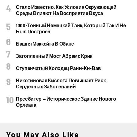
Стало Известно, Как Условия Окружающей
Среды Влияют На Восприятие Вкуса
1000-Тонный Немецкий Танк, Который Так И Не
Был Построен
Башня Маккейга В Обане
Затопленный Мост Абрамс Крик
Ступенчатый Колодец Рани-Ки-Вав
Никотиновая Кислота Повышает Риск
Сердечных Заболеваний
Пресбитер — Историческое Здание Нового
Орлеана
You May Also Like