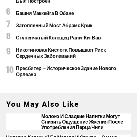
Был Построен
Башня Маккейга В Обане
Затопленный Мост Абрамс Крик
Ступенчатый Колодец Рани-Ки-Вав
Никотиновая Кислота Повышает Риск
Сердечных Заболеваний
Пресбитер — Историческое Здание Нового
Орлеана
You May Also Like
Молоко И Сладкие Напитки Могут
Снизить Ощущение Жжения После
Употребления Перца Чили