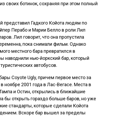
 из своих ботинок, сохраняя при этом полный
ый представил Гадкого Койота людям по
йпер Перабо и Марии Белло в роли Лил
аров. Лил говорит, что она пропустила
беременна, пока снимали фильм. Однако
имого местного бара превратился в
ы наводнили нью-йоркский бар, который
туристических автобусов.
бары Coyote Ugly, причем первое место за
 ноябре 2001 года в Лас-Вегасе. Места в
 Тампа и Остин, открылись в ближайшие
ла бы открыть гораздо больше баров, но уже
кие стандарты, которые сделали Койота
дением. Вскоре бар вышел за пределы