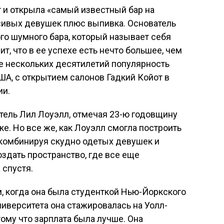
 и открыла «самый известный бар на
асивых девушек плюс выпивка. Основатель
ого шумного бара, который называет себя
, что в ее успехе есть нечто большее, чем
ие нескольких десятилетий популярность
А, с открытием салонов Гадкий Койот в
ии.
атель Лил Лоуэлл, отмечая 23-ю годовщину
е. Но все же, как Лоуэлл смогла построить
 комбинируя скудно одетых девушек и
оздать пространство, где все еще
 спустя.
, когда она была студенткой Нью-Йоркского
ниверситета она стажировалась на Уолл-
тому что зарплата была лучше. Она