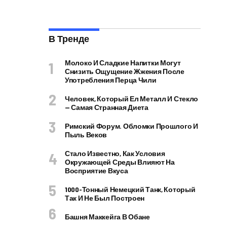
В Тренде
Молоко И Сладкие Напитки Могут
Снизить Ощущение Жжения После
Употребления Перца Чили
Человек, Который Ел Металл И Стекло
— Самая Странная Диета
Римский Форум. Обломки Прошлого И
Пыль Веков
Стало Известно, Как Условия
Окружающей Среды Влияют На
Восприятие Вкуса
1000-Тонный Немецкий Танк, Который
Так И Не Был Построен
Башня Маккейга В Обане