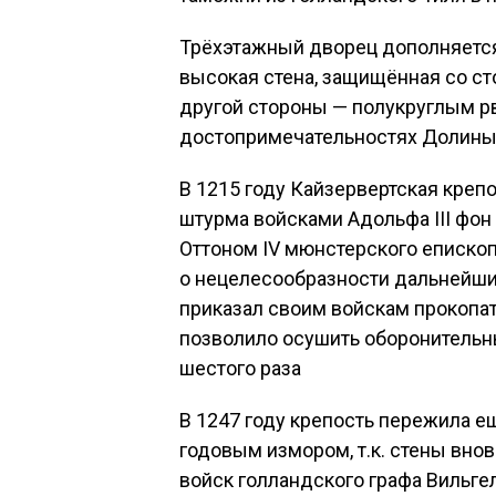
Трёхэтажный дворец дополняетс
высокая стена, защищённая со ст
другой стороны — полукруглым рв
достопримечательностях Долины Р
В 1215 году Кайзервертская креп
штурма войсками Адольфа III фон 
Оттоном IV мюнстерского епископ
о нецелесообразности дальнейших
приказал своим войскам прокопат
позволило осушить оборонительный
шестого раза
В 1247 году крепость пережила ещ
годовым измором, т.к. стены вно
войск голландского графа Вильгел