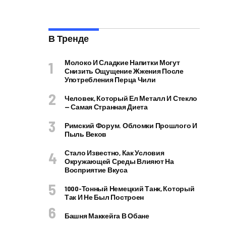
В Тренде
Молоко И Сладкие Напитки Могут
Снизить Ощущение Жжения После
Употребления Перца Чили
Человек, Который Ел Металл И Стекло
— Самая Странная Диета
Римский Форум. Обломки Прошлого И
Пыль Веков
Стало Известно, Как Условия
Окружающей Среды Влияют На
Восприятие Вкуса
1000-Тонный Немецкий Танк, Который
Так И Не Был Построен
Башня Маккейга В Обане