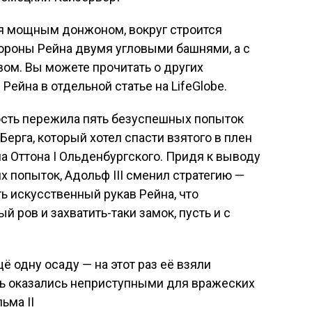
я мощным донжоном, вокруг строится
ороны Рейна двумя угловыми башнями, а с
ом. Вы можете прочитать о других
ейна в отдельной статье на LifeGlobe.
ость пережила пять безуспешных попыток
Берга, который хотел спасти взятого в плен
а Оттона I Ольденбургского. Придя к выводу
 попыток, Адольф III сменил стратегию —
ь искусственный рукав Рейна, что
 ров и захватить-таки замок, пусть и с
ё одну осаду — на этот раз её взяли
вь оказались неприступными для вражеских
ьма II