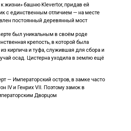
к жизни» башню Klevertor, придав ей
ик с единственным отличием — на месте
овлен постоянный деревянный мост
ерте был уникальным в своём роде
ственная крепость, в которой была
из кирпича и туфа, служившая для сбора и
учай осад. Цистерна уходила в землю ещё
ерт — Императорский остров, в замке часто
н IV и Генрих VII. Поэтому замок в
мператорским Дворцом