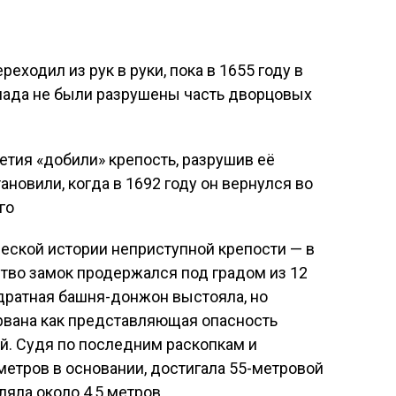
реходил из рук в руки, пока в 1655 году в
клада не были разрушены часть дворцовых
етия «добили» крепость, разрушив её
ановили, когда в 1692 году он вернулся во
го
ческой истории неприступной крепости — в
тво замок продержался под градом из 12
адратная башня-донжон выстояла, но
орвана как представляющая опасность
. Судя по последним раскопкам и
метров в основании, достигала 55-метровой
ляла около 4,5 метров