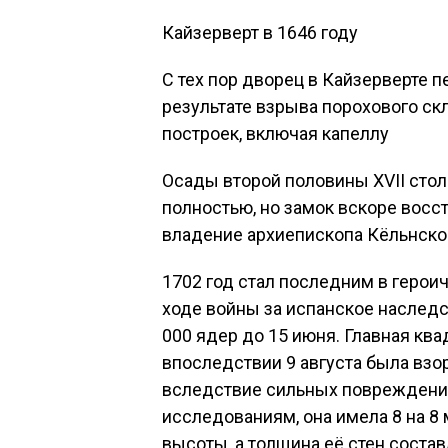
Кайзерверт в 1646 году
С тех пор дворец в Кайзерверте пе
результате взрыва порохового с
построек, включая капеллу
Осады второй половины XVII стол
полностью, но замок вскоре восст
владение архиепископа Кёльнско
1702 год стал последним в герои
ходе войны за испанское наследс
000 ядер до 15 июня. Главная кв
впоследствии 9 августа была вз
вследствие сильных повреждений
исследованиям, она имела 8 на 8 
высоты, а толщина её стен состав