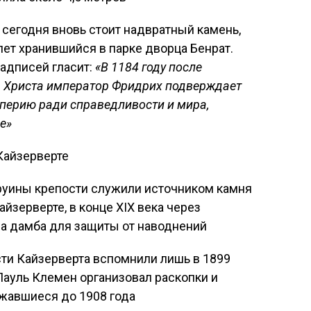
сегодня вновь стоит надвратный камень,
лет хранившийся в парке дворца Бенрат.
адписей гласит:
«В 1184 году после
а Христа император Фридрих подверждает
перию ради справедливости и мира,
е»
Кайзерверте
руины крепости служили источником камня
айзерверте, в конце XIX века через
а дамба для защиты от наводнений
ти Кайзерверта вспомнили лишь в 1899
Пауль Клемен организовал раскопки и
жавшиеся до 1908 года