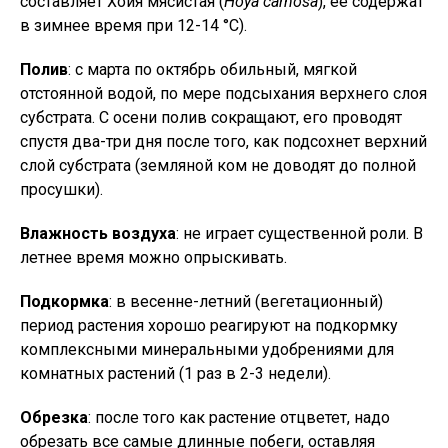
составляет Хойя мясистая (
Hoya carnosa
), ее содержат
в зимнее время при 12-14 °С).
Полив
: с марта по октябрь обильный, мягкой
отстоянной водой, по мере подсыхания верхнего слоя
субстрата. С осени полив сокращают, его проводят
спустя два-три дня после того, как подсохнет верхний
слой субстрата (земляной ком не доводят до полной
просушки).
Влажность воздуха
: не играет существенной роли. В
летнее время можно опрыскивать.
Подкормка
: в весенне-летний (вегетационный)
период растения хорошо реагируют на подкормку
комплексными минеральными удобрениями для
комнатных растений (1 раз в 2-3 недели).
Обрезка
: после того как растение отцветет, надо
обрезать все самые длинные побеги, оставляя