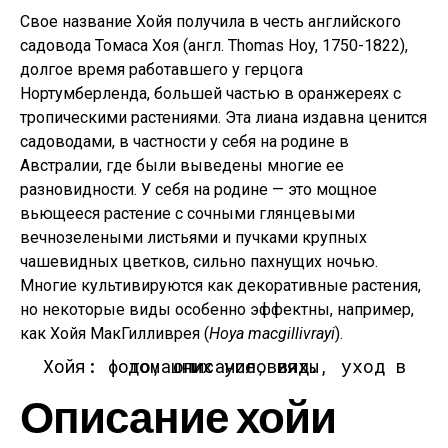
Свое название Хойя получила в честь английского
садовода Томаса Хоя (англ. Thomas Hoy, 1750-1822),
долгое время работавшего у герцога
Нортумберленда, большей частью в оранжереях с
тропическими растениями. Эта лиана издавна ценится
садоводами, в частности у себя на родине в
Австралии, где были выведены многие ее
разновидности. У себя на родине — это мощное
вьющееся растение с сочными глянцевыми
вечнозелеными листьями и пучками крупных
чашевидных цветков, сильно пахнущих ночью.
Многие культивируются как декоративные растения,
но некоторые виды особенно эффектны, например,
как Хойя МакГилливрея (
Hoya macgillivrayi
).
Хойя: фото, описание, виды, уход в домашних условиях.
Описание хойи