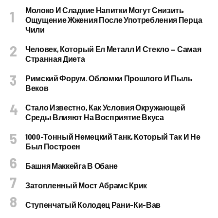
Молоко И Сладкие Напитки Могут Снизить
Ощущение Жжения После Употребления Перца
Чили
Человек, Который Ел Металл И Стекло — Самая
Странная Диета
Римский Форум. Обломки Прошлого И Пыль
Веков
Стало Известно, Как Условия Окружающей
Среды Влияют На Восприятие Вкуса
1000-Тонный Немецкий Танк, Который Так И Не
Был Построен
Башня Маккейга В Обане
Затопленный Мост Абрамс Крик
Ступенчатый Колодец Рани-Ки-Вав