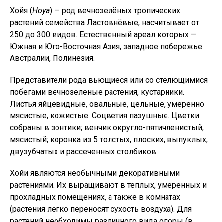
Хойя (
Hoya
) — род вечнозелёных тропических
растений семейства Ластовнёвые, насчитывает от
250 до 300 видов. Естественный ареал которых —
Южная и Юго-Восточная Азия, западное побережье
Австралии, Полинезия.
Представители рода вьющиеся или со стелющимися
побегами вечнозеленые растения, кустарники.
Листья яйцевидные, овальные, цельные, умеренно
мясистые, кожистые. Соцветия пазушные. Цветки
собраны в зонтики; венчик округло-пятичленистый,
мясистый; коронка из 5 толстых, плоских, выпуклых,
двузубчатых и рассеченных столбиков.
Хойи являются необычными декоративными
растениями. Их выращивают в теплых, умеренных и
прохладных помещениях, а также в комнатах
(растения легко переносят сухость воздуха). Для
растений необходимы различного вида опоры (в