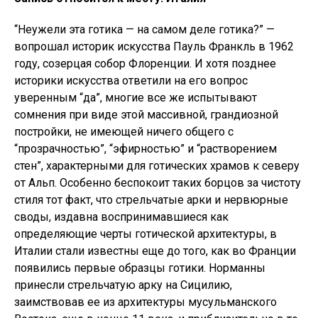
“Неужели эта готика — на самом деле готика?” —
вопрошал историк искусства Пауль Франкль в 1962
году, созерцая собор Флоренции. И хотя позднее
историки искусства ответили на его вопрос
уверенным “да”, многие все же испытывают
сомнения при виде этой массивной, грандиозной
постройки, не имеющей ничего общего с
“прозрачностью”, “эфирностью” и “растворением
стен”, характерными для готических храмов к северу
от Альп. Особенно беспокоит таких борцов за чистоту
стиля тот факт, что стрельчатые арки и нервюрные
своды, издавна воспринимавшиеся как
определяющие черты готической архитектуры, в
Италии стали известны еще до того, как во Франции
появились первые образцы готики. Норманны
принесли стрельчатую арку на Сицилию,
заимствовав ее из архитектуры мусульманского