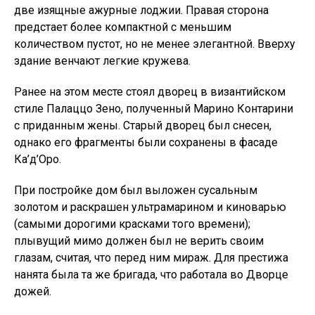
две изящные ажурные лоджии. Правая сторона
предстает более компактной с меньшим
количеством пустот, но не менее элегантной. Вверху
здание венчают легкие кружева.
Ранее на этом месте стоял дворец в византийском
стиле Палаццо Зено, полученный Марино Контарини
с приданным жены. Старый дворец был снесен,
однако его фрагменты были сохранены в фасаде
Ка’д’Оро.
При постройке дом был выложен сусальным
золотом и раскрашен ультрамарином и киноварью
(самыми дорогими красками того времени);
плывущий мимо должен был не верить своим
глазам, считая, что перед ним мираж. Для престижа
нанята была та же бригада, что работала во Дворце
дожей.