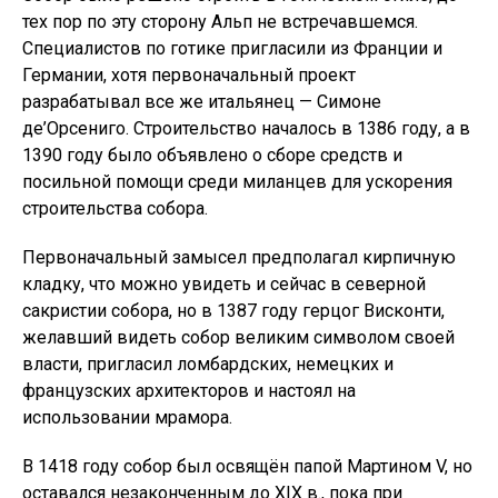
тех пор по эту сторону Альп не встречавшемся.
Специалистов по готике пригласили из Франции и
Германии, хотя первоначальный проект
разрабатывал все же итальянец — Симоне
де’Орсениго. Строительство началось в 1386 году, а в
1390 году было объявлено о сборе средств и
посильной помощи среди миланцев для ускорения
строительства собора.
Первоначальный замысел предполагал кирпичную
кладку, что можно увидеть и сейчас в северной
сакристии собора, но в 1387 году герцог Висконти,
желавший видеть собор великим символом своей
власти, пригласил ломбардских, немецких и
французских архитекторов и настоял на
использовании мрамора.
В 1418 году собор был освящён папой Мартином V, но
оставался незаконченным до XIX в., пока при