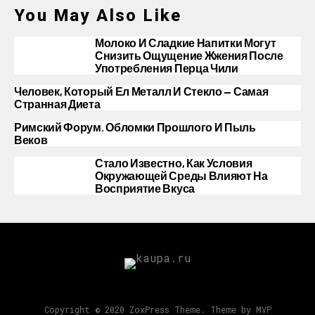
You May Also Like
Молоко И Сладкие Напитки Могут
Снизить Ощущение Жжения После
Употребления Перца Чили
Человек, Который Ел Металл И Стекло — Самая
Странная Диета
Римский Форум. Обломки Прошлого И Пыль
Веков
Стало Известно, Как Условия
Окружающей Среды Влияют На
Восприятие Вкуса
Copyright © 2020 ZoxPress Theme. Theme by MVP