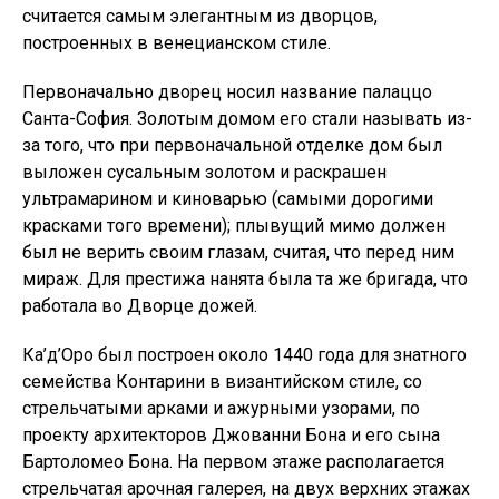
считается самым элегантным из дворцов,
построенных в венецианском стиле.
Первоначально дворец носил название палаццо
Санта-София. Золотым домом его стали называть из-
за того, что при первоначальной отделке дом был
выложен сусальным золотом и раскрашен
ультрамарином и киноварью (самыми дорогими
красками того времени); плывущий мимо должен
был не верить своим глазам, считая, что перед ним
мираж. Для престижа нанята была та же бригада, что
работала во Дворце дожей.
Ка’д’Оро был построен около 1440 года для знатного
семейства Контарини в византийском стиле, со
стрельчатыми арками и ажурными узорами, по
проекту архитекторов Джованни Бона и его сына
Бартоломео Бона. На первом этаже располагается
стрельчатая арочная галерея, на двух верхних этажах