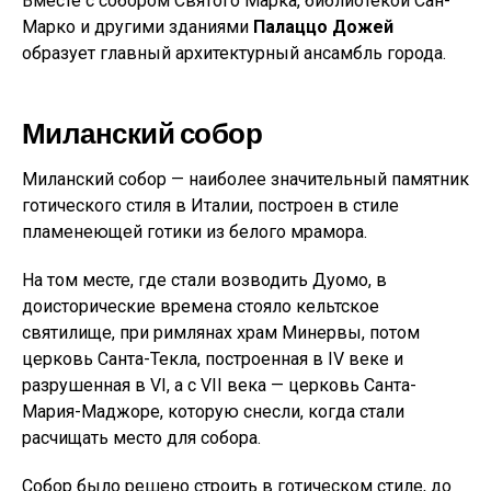
Вместе с собором Святого Марка, библиотекой Сан-
Марко и другими зданиями
Палаццо Дожей
образует главный архитектурный ансамбль города.
Миланский собор
Миланский собор — наиболее значительный памятник
готического стиля в Италии, построен в стиле
пламенеющей готики из белого мрамора.
На том месте, где стали возводить Дуомо, в
доисторические времена стояло кельтское
святилище, при римлянах храм Минервы, потом
церковь Санта-Текла, построенная в IV веке и
разрушенная в VI, а с VII века — церковь Санта-
Мария-Маджоре, которую снесли, когда стали
расчищать место для собора.
Собор было решено строить в готическом стиле, до