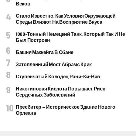
Веков
Стало Известно, Как Условия Окружающей
Среды Влияют На Восприятие Вкуса
1000-Тонный Немецкий Танк, Который Так И Не
Был Построен
Башня Маккейга В Обане
Затопленный Мост Абрамс Крик
Ступенчатый Колодец Рани-Ки-Вав
Никотиновая Кислота Повышает Риск
Сердечных Заболеваний
Пресбитер — Историческое Здание Нового
Орлеана