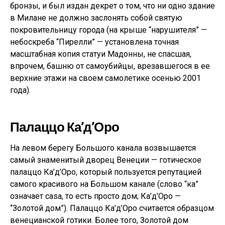
бронзы, и был издан декрет о том, что ни одно здание
в Милане не должно заслонять собой святую
покровительницу города (на крыше “нарушителя” —
небоскреба “Пирелли” — установлена точная
масштабная копия статуи Мадонны, не спасшая,
впрочем, башню от самоубийцы, врезавшегося в ее
верхние этажи на своем самолетике осенью 2001
года).
Палаццо Ка’д’Оро
На левом берегу Большого канала возвышается
самый знаменитый дворец Венеции — готическое
палаццо Ка’д’Оро, который пользуется репутацией
самого красивого на Большом канале (слово “ка”
означает casa, то есть просто дом; Ка’д’Оро —
“Золотой дом”). Палаццо Ка’д’Оро считается образцом
венецианской готики. Более того, Золотой дом