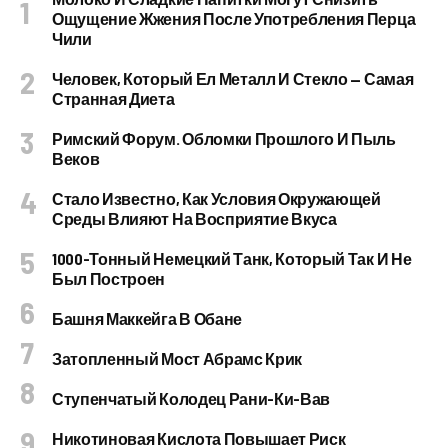
Ощущение Жжения После Употребления Перца
Чили
Человек, Который Ел Металл И Стекло — Самая
Странная Диета
Римский Форум. Обломки Прошлого И Пыль
Веков
Стало Известно, Как Условия Окружающей
Среды Влияют На Восприятие Вкуса
1000-Тонный Немецкий Танк, Который Так И Не
Был Построен
Башня Маккейга В Обане
Затопленный Мост Абрамс Крик
Ступенчатый Колодец Рани-Ки-Вав
Никотиновая Кислота Повышает Риск