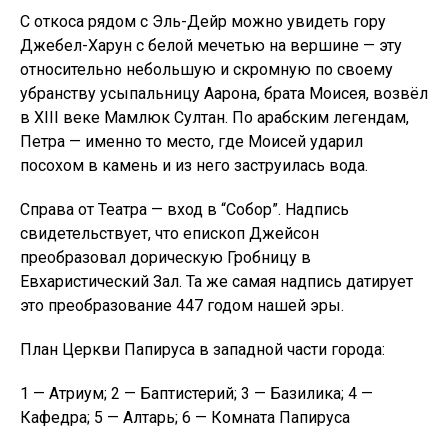
С откоса рядом с Эль-Дейр можно увидеть гору
Джебел-Харун с белой мечетью на вершине — эту
относительно небольшую и скромную по своему
убранству усыпальницу Аарона, брата Моисея, возвёл
в XIII веке Мамлюк Султан. По арабским легендам,
Петра — именно то место, где Моисей ударил
посохом в камень и из него заструилась вода.
Справа от Театра — вход в “Собор”. Надпись
свидетельствует, что епископ Джейсон
преобразовал дорическую Гробницу в
Евхаристический Зал. Та же самая надпись датирует
это преобразование 447 годом нашей эры.
План Церкви Папируса в западной части города:
1 — Атриум; 2 — Баптистерий; 3 — Базилика; 4 —
Кафедра; 5 — Алтарь; 6 — Комната Папируса