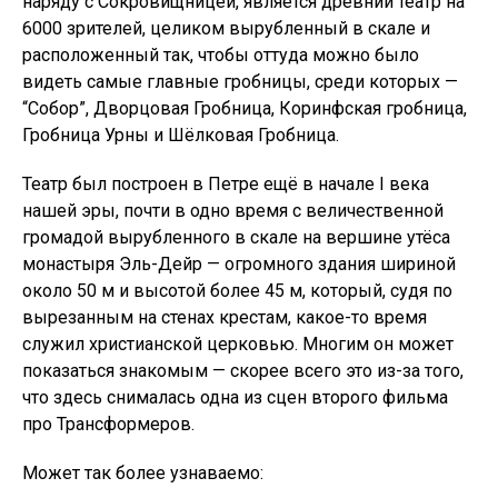
наряду с Сокровищницей, является древний театр на
6000 зрителей, целиком вырубленный в скале и
расположенный так, чтобы оттуда можно было
видеть самые главные гробницы, среди которых —
“Собор”, Дворцовая Гробница, Коринфская гробница,
Гробница Урны и Шёлковая Гробница.
Театр был построен в Петре ещё в начале I века
нашей эры, почти в одно время с величественной
громадой вырубленного в скале на вершине утёса
монастыря Эль-Дейр — огромного здания шириной
около 50 м и высотой более 45 м, который, судя по
вырезанным на стенах крестам, какое-то время
служил христианской церковью. Многим он может
показаться знакомым — скорее всего это из-за того,
что здесь снималась одна из сцен второго фильма
про Трансформеров.
Может так более узнаваемо: