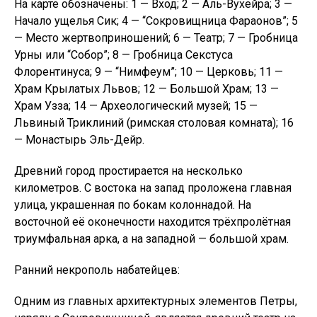
На карте обозначены: 1 — Вход; 2 — Аль-Вухейра; 3 —
Начало ущелья Сик; 4 — “Сокровищница Фараонов”; 5
— Место жертвоприношений; 6 — Театр; 7 — Гробница
Урны или “Собор”; 8 — Гробница Секстуса
Флорентинуса; 9 — “Нимфеум”; 10 — Церковь; 11 —
Храм Крылатых Львов; 12 — Большой Храм; 13 —
Храм Узза; 14 — Археологический музей; 15 —
Львиный Триклиний (римская столовая комната); 16
— Монастырь Эль-Дейр.
Древний город простирается на несколько
километров. С востока на запад проложена главная
улица, украшенная по бокам колоннадой. На
восточной её оконечности находится трёхпролётная
триумфальная арка, а на западной — большой храм.
Ранний некрополь набатейцев:
Одним из главных архитектурных элементов Петры,