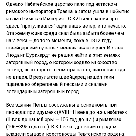
Однако Набатейское царство пало под натиском
римского императора Траяна, а затем ушла в небытие
и сама Римская Империя… С XVI века нашей эры
здесь “прогуливался” один лишь ветер, и то нечасто.
Эта жемчужина среди скал была забыта более чем
на 2 века — до того момента, пока в 1812 году
швейцарский путешественник-авантюрист Иоганн
Людвиг Буркхардт не решил найти в этих землях
затерянный город, о котором ходило множество
легенд, но которого, несмотря на это, никто никогда
не видел. В результате швейцарец нашёл-таки
тщательно оберегаемый песками и скалами
легендарный затерянный город.
Все здания Петры сооружены в основном в три
периода: при идумеях (XVIII—II века до н.э.), набатеях
(II век до нашей эры — 106 год до н.э.) и римлянах
(106—395 года н.э.). В XII веке древним городом
владели рыцари-крестоносцы Тевтонского ордена.