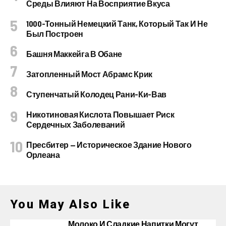
Среды Влияют На Восприятие Вкуса
1000-Тонный Немецкий Танк, Который Так И Не
Был Построен
Башня Маккейга В Обане
Затопленный Мост Абрамс Крик
Ступенчатый Колодец Рани-Ки-Вав
Никотиновая Кислота Повышает Риск
Сердечных Заболеваний
Пресбитер — Историческое Здание Нового
Орлеана
You May Also Like
Молоко И Сладкие Напитки Могут