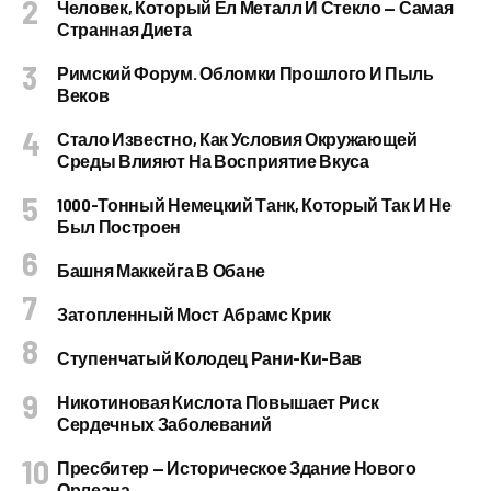
Человек, Который Ел Металл И Стекло — Самая
Странная Диета
Римский Форум. Обломки Прошлого И Пыль
Веков
Стало Известно, Как Условия Окружающей
Среды Влияют На Восприятие Вкуса
1000-Тонный Немецкий Танк, Который Так И Не
Был Построен
Башня Маккейга В Обане
Затопленный Мост Абрамс Крик
Ступенчатый Колодец Рани-Ки-Вав
Никотиновая Кислота Повышает Риск
Сердечных Заболеваний
Пресбитер — Историческое Здание Нового
Орлеана