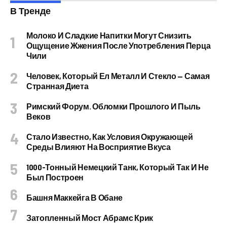
В Тренде
Молоко И Сладкие Напитки Могут Снизить
Ощущение Жжения После Употребления Перца
Чили
Человек, Который Ел Металл И Стекло — Самая
Странная Диета
Римский Форум. Обломки Прошлого И Пыль
Веков
Стало Известно, Как Условия Окружающей
Среды Влияют На Восприятие Вкуса
1000-Тонный Немецкий Танк, Который Так И Не
Был Построен
Башня Маккейга В Обане
Затопленный Мост Абрамс Крик