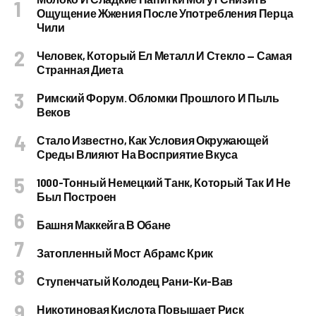
Ощущение Жжения После Употребления Перца
Чили
Человек, Который Ел Металл И Стекло — Самая
Странная Диета
Римский Форум. Обломки Прошлого И Пыль
Веков
Стало Известно, Как Условия Окружающей
Среды Влияют На Восприятие Вкуса
1000-Тонный Немецкий Танк, Который Так И Не
Был Построен
Башня Маккейга В Обане
Затопленный Мост Абрамс Крик
Ступенчатый Колодец Рани-Ки-Вав
Никотиновая Кислота Повышает Риск