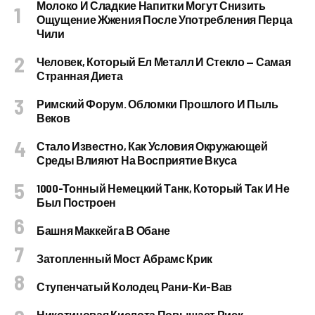
Молоко И Сладкие Напитки Могут Снизить
Ощущение Жжения После Употребления Перца
Чили
Человек, Который Ел Металл И Стекло — Самая
Странная Диета
Римский Форум. Обломки Прошлого И Пыль
Веков
Стало Известно, Как Условия Окружающей
Среды Влияют На Восприятие Вкуса
1000-Тонный Немецкий Танк, Который Так И Не
Был Построен
Башня Маккейга В Обане
Затопленный Мост Абрамс Крик
Ступенчатый Колодец Рани-Ки-Вав
Никотиновая Кислота Повышает Риск