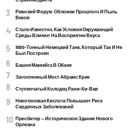
Римский Форум. Обломки Прошлого И Пыль
Веков
Стало Известно, Как Условия Окружающей
Среды Влияют На Восприятие Вкуса
1000-Тонный Немецкий Танк, Который Так И Не
Был Построен
Башня Маккейга В Обане
Затопленный Мост Абрамс Крик
Ступенчатый Колодец Рани-Ки-Вав
Никотиновая Кислота Повышает Риск
Сердечных Заболеваний
Пресбитер — Историческое Здание Нового
Орлеана