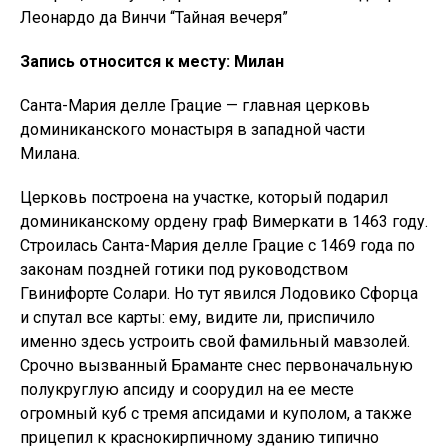
Леонардо да Винчи “Тайная вечеря”
Запись относится к месту: Милан
Санта-Мария делле Грацие — главная церковь
доминиканского монастыря в западной части
Милана.
Церковь построена на участке, который подарил
доминиканскому ордену граф Вимеркати в 1463 году.
Строилась Санта-Мария делле Грацие с 1469 года по
законам поздней готики под руководством
Гвинифорте Солари. Но тут явился Лодовико Сфорца
и спутал все карты: ему, видите ли, приспичило
именно здесь устроить свой фамильный мавзолей.
Срочно вызванный Браманте снес первоначальную
полукруглую апсиду и соорудил на ее месте
огромный куб с тремя апсидами и куполом, а также
прицепил к краснокирпичному зданию типично