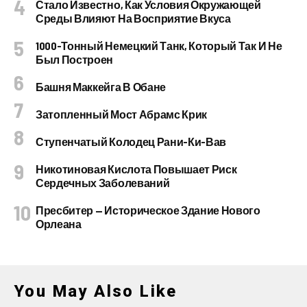
Стало Известно, Как Условия Окружающей
Среды Влияют На Восприятие Вкуса
1000-Тонный Немецкий Танк, Который Так И Не
Был Построен
Башня Маккейга В Обане
Затопленный Мост Абрамс Крик
Ступенчатый Колодец Рани-Ки-Вав
Никотиновая Кислота Повышает Риск
Сердечных Заболеваний
Пресбитер — Историческое Здание Нового
Орлеана
You May Also Like