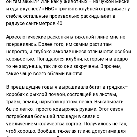
он там забыл? Или как у животных – из чужой миски
и еда вкуснее?
«НБС»
три-пять клубней отращивает у
стебля, остальные произвольно раскидывает в
радиусе сантиметров 40.
Археологические раскопки в тяжёлой глине мне не
понравились. Более того, им самим расти там
непросто, и глубоко закопавшиеся отличаются особой
корявостью. Попадаются клубни, которые и в ведро-
то не засунешь, так лихо они закручены. Впрочем,
такие чаще всего обламываются.
В предыдущие годы я выращивала батат в грядках–
коробах с рыхлой почвой, состоящей из листвы,
травы, земли, нарытой кротом, песка. Выкапывать
было легко, просто ковыряясь руками. Этот сезон
потребовал большей площади в связи с
увеличением количества сортов. Получилось не так,
чтоб хорошо. Вообще, тяжёлая глина допустима для