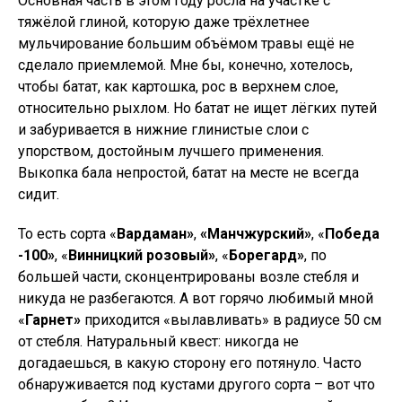
Основная часть в этом году росла на участке с
тяжёлой глиной, которую даже трёхлетнее
мульчирование большим объёмом травы ещё не
сделало приемлемой. Мне бы, конечно, хотелось,
чтобы батат, как картошка, рос в верхнем слое,
относительно рыхлом. Но батат не ищет лёгких путей
и забуривается в нижние глинистые слои с
упорством, достойным лучшего применения.
Выкопка бала непростой, батат на месте не всегда
сидит.
То есть сорта «
Вардаман»
,
«Манчжурский»
, «
Победа
-100»
, «
Винницкий розовый»
, «
Борегард»
, по
большей части, сконцентрированы возле стебля и
никуда не разбегаются. А вот горячо любимый мной
«
Гарнет»
приходится «вылавливать» в радиусе 50 см
от стебля. Натуральный квест: никогда не
догадаешься, в какую сторону его потянуло. Часто
обнаруживается под кустами другого сорта – вот что