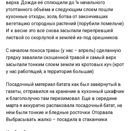
верха. Дожди её сплющили до ¼ начального
утоптанного объёма и следующим слоем пошли
кухонные отходы, зола, ботва от закончивших
вегетацию огородных растений (порубили помельче).
И к весне это всё снова засыпали перепревшей
листвой со скорлупой и землёй из-под орешников.
С началом покоса травы (у нас – апрель) сделанную
грядку завалили скошенной травой и самый верх
засыпали тонким слоем земли из кротовых куч (крот
у нас работящий, а территория большая).
Посадочный материал батата как был завёрнутый в
газеты, отправился на хранение в кухонный шкафчик
и благополучно там перезимовал. Ещё в середине
марта я аккуратно распаковала посадочный батат, на
нём были тонкие и бледные росточки. Оторвала.
Выбрасывать жалко – посадила в стаканчики.