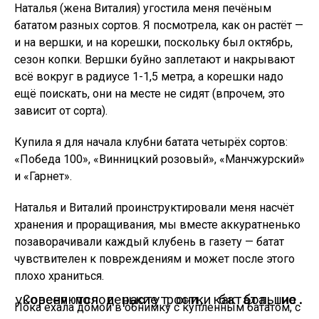
Наталья (жена Виталия) угостила меня печёным
бататом разных сортов. Я посмотрела, как он растёт —
и на вершки, и на корешки, поскольку был октябрь,
сезон копки. Вершки буйно заплетают и накрывают
всё вокруг в радиусе 1-1,5 метра, а корешки надо
ещё поискать, они на месте не сидят (впрочем, это
зависит от сорта).
Купила я для начала клубни батата четырёх сортов:
«Победа 100», «Винницкий розовый», «Манчжурский»
и «Гарнет».
Наталья и Виталий проинструктировали меня насчёт
хранения и проращивания, мы вместе аккуратненько
позаворачивали каждый клубень в газету — батат
чувствителен к повреждениям и может после этого
плохо храниться.
Совсем молоденькие ростки батата, но укореняются и растут они, как большие.
Пока ехала домой в обнимку с купленным бататом, с