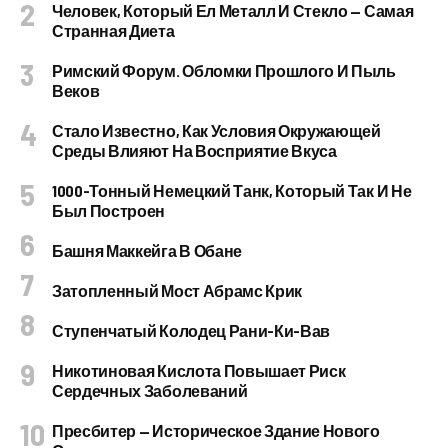
Человек, Который Ел Металл И Стекло — Самая
Странная Диета
Римский Форум. Обломки Прошлого И Пыль
Веков
Стало Известно, Как Условия Окружающей
Среды Влияют На Восприятие Вкуса
1000-Тонный Немецкий Танк, Который Так И Не
Был Построен
Башня Маккейга В Обане
Затопленный Мост Абрамс Крик
Ступенчатый Колодец Рани-Ки-Вав
Никотиновая Кислота Повышает Риск
Сердечных Заболеваний
Пресбитер — Историческое Здание Нового