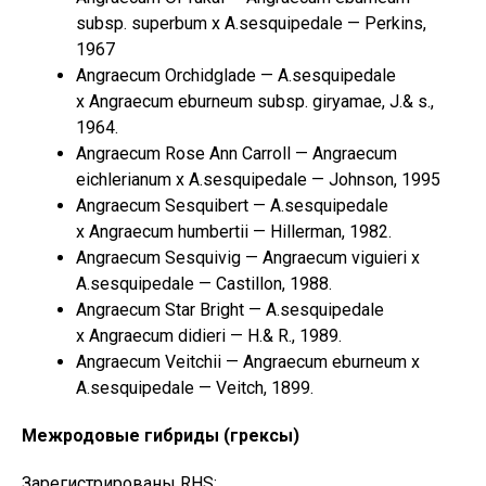
subsp. superbum x A.sesquipedale — Perkins,
1967
Angraecum Orchidglade — A.sesquipedale
x Angraecum eburneum subsp. giryamae, J.& s.,
1964.
Angraecum Rose Ann Carroll — Angraecum
eichlerianum x A.sesquipedale — Johnson, 1995
Angraecum Sesquibert — A.sesquipedale
x Angraecum humbertii — Hillerman, 1982.
Angraecum Sesquivig — Angraecum viguieri x
A.sesquipedale — Castillon, 1988.
Angraecum Star Bright — A.sesquipedale
x Angraecum didieri — H.& R., 1989.
Angraecum Veitchii — Angraecum eburneum x
A.sesquipedale — Veitch, 1899.
Межродовые гибриды (грексы)
Зарегистрированы RHS: