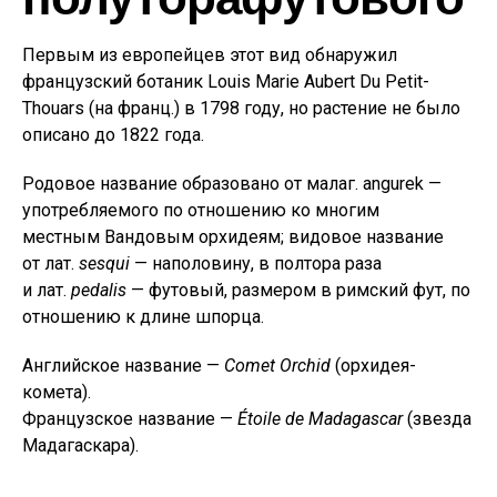
Первым из европейцев этот вид обнаружил
французский ботаник Louis Marie Aubert Du Petit-
Thouars (на франц.) в 1798 году, но растение не было
описано до 1822 года.
Родовое название образовано от малаг. angurek —
употребляемого по отношению ко многим
местным Вандовым орхидеям; видовое название
от лат.
sesqui
— наполовину, в полтора раза
и лат.
pedalis
— футовый, размером в римский фут, по
отношению к длине шпорца.
Английское название —
Comet Orchid
(орхидея-
комета).
Французское название —
Étoile de Madagascar
(звезда
Мадагаскара).