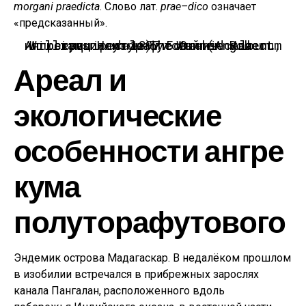
morgani praedicta
. Слово лат.
prae–dico
означает
«предсказанный».
Ангрекум полуторафутовый (Angraecum sesquipedale). Ботаническая иллюстрация из книги Warner Robert, Williams Henry. The Orchid Album. 1897.
Ареал и
экологические
особенности ангре
кума
полуторафутового
Эндемик острова Мадагаскар. В недалёком прошлом
в изобилии встречался в прибрежных зарослях
канала Пангалан, расположенного вдоль