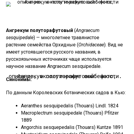
Ангрекум полуторафутовый
(
Angraecum
sesquipedale
) — многолетнее травянистое
растение семейства Орхидные (
Orchidaceae
). Вид не
имеет устоявшегося русского названия, в
русскоязычных источниках чаще используется
научное название Angraecum sesquipedale.
Ангрекум полуторафутовый: фото, описание, экологические особенности.
Синонимы:
По данным Королевских ботанических садов в Кью:
Aeranthes sesquipedalis (Thouars) Lindl. 1824
Macroplectrum sesquipedale (Thouars) Pfitzer
1889
Angorchis sesquepedalis (Thouars) Kuntze 1891