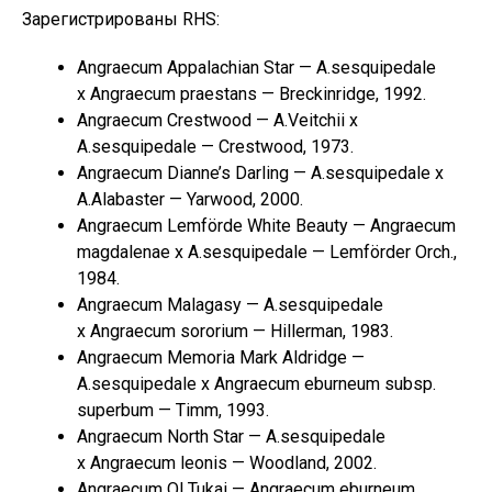
Зарегистрированы RHS:
Angraecum Appalachian Star — A.sesquipedale
x Angraecum praestans — Breckinridge, 1992.
Angraecum Crestwood — A.Veitchii x
A.sesquipedale — Crestwood, 1973.
Angraecum Dianne’s Darling — A.sesquipedale x
A.Alabaster — Yarwood, 2000.
Angraecum Lemförde White Beauty — Angraecum
magdalenae x A.sesquipedale — Lemförder Orch.,
1984.
Angraecum Malagasy — A.sesquipedale
x Angraecum sororium — Hillerman, 1983.
Angraecum Memoria Mark Aldridge —
A.sesquipedale x Angraecum eburneum subsp.
superbum — Timm, 1993.
Angraecum North Star — A.sesquipedale
x Angraecum leonis — Woodland, 2002.
Angraecum Ol Tukai — Angraecum eburneum