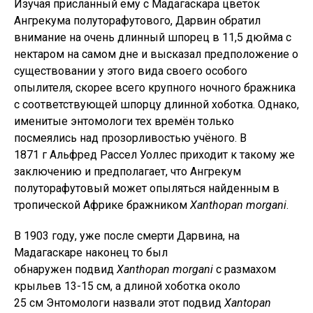
Изучая присланный ему с Мадагаскара цветок
Ангрекума полуторафутового, Дарвин обратил
внимание на очень длинный шпорец в 11,5 дюйма с
нектаром на самом дне и высказал предположение о
существовании у этого вида своего особого
опылителя, скорее всего крупного ночного бражника
с соответствующей шпорцу длинной хоботка. Однако,
именитые энтомологи тех времён только
посмеялись над прозорливостью учёного. В
1871 г Альфред Рассел Уоллес приходит к такому же
заключению и предполагает, что Ангрекум
полуторафутовый может опыляться найденным в
тропической Африке бражником
Xanthopan morgani
.
В 1903 году, уже после смерти Дарвина, на
Мадагаскаре наконец то был
обнаружен подвид
Xanthopan morgani
с размахом
крыльев 13-15 см, а длиной хоботка около
25 см Энтомологи назвали этот подвид
Xantopan