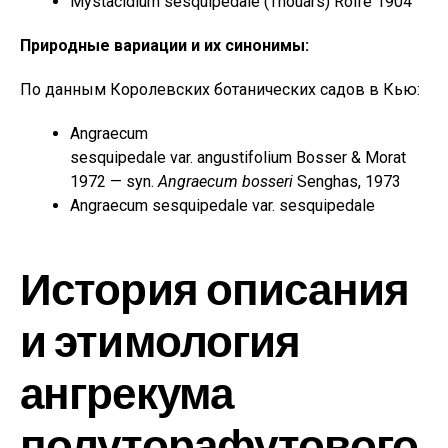
Mystacidium sesquipedale (Thouars) Rolfe 1904
Природные вариации и их синонимы:
По данным Королевских ботанических садов в Кью:
Angraecum
sesquipedale var. angustifolium Bosser & Morat
1972 — syn.
Angraecum bosseri
Senghas, 1973
Angraecum sesquipedale var. sesquipedale
История описания
и этимология
ангрекума
полуторафутового