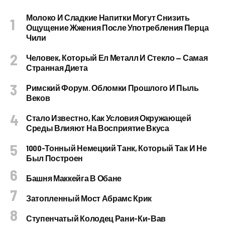
Молоко И Сладкие Напитки Могут Снизить
Ощущение Жжения После Употребления Перца
Чили
Человек, Который Ел Металл И Стекло — Самая
Странная Диета
Римский Форум. Обломки Прошлого И Пыль
Веков
Стало Известно, Как Условия Окружающей
Среды Влияют На Восприятие Вкуса
1000-Тонный Немецкий Танк, Который Так И Не
Был Построен
Башня Маккейга В Обане
Затопленный Мост Абрамс Крик
Ступенчатый Колодец Рани-Ки-Вав