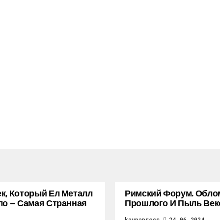
к, Который Ел Металл
Римский Форум. Обло
ло — Самая Странная
Прошлого И Пыль Век
kaupapress
24.06.2024