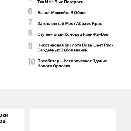
Так И Не Был Построен
Башня Маккейга В Обане
Затопленный Мост Абрамс Крик
Ступенчатый Колодец Рани-Ки-Вав
Никотиновая Кислота Повышает Риск
Сердечных Заболеваний
Пресбитер — Историческое Здание
Нового Орлеана
мки
ов