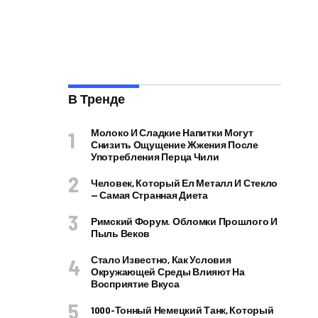
В Тренде
Молоко И Сладкие Напитки Могут
Снизить Ощущение Жжения После
Употребления Перца Чили
Человек, Который Ел Металл И Стекло
— Самая Странная Диета
Римский Форум. Обломки Прошлого И
Пыль Веков
Стало Известно, Как Условия
Окружающей Среды Влияют На
Восприятие Вкуса
1000-Тонный Немецкий Танк, Который