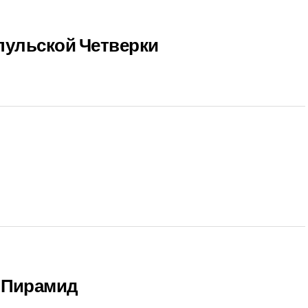
рпульской Четверки
с-Пирамид