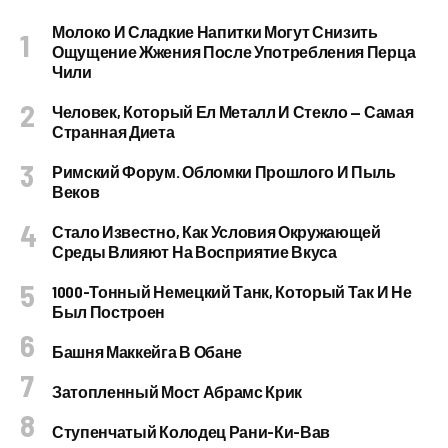
Молоко И Сладкие Напитки Могут Снизить
Ощущение Жжения После Употребления Перца
Чили
Человек, Который Ел Металл И Стекло — Самая
Странная Диета
Римский Форум. Обломки Прошлого И Пыль
Веков
Стало Известно, Как Условия Окружающей
Среды Влияют На Восприятие Вкуса
1000-Тонный Немецкий Танк, Который Так И Не
Был Построен
Башня Маккейга В Обане
Затопленный Мост Абрамс Крик
Ступенчатый Колодец Рани-Ки-Вав