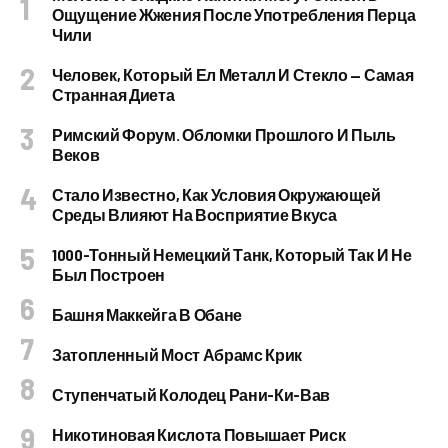
Ощущение Жжения После Употребления Перца
Чили
Человек, Который Ел Металл И Стекло — Самая
Странная Диета
Римский Форум. Обломки Прошлого И Пыль
Веков
Стало Известно, Как Условия Окружающей
Среды Влияют На Восприятие Вкуса
1000-Тонный Немецкий Танк, Который Так И Не
Был Построен
Башня Маккейга В Обане
Затопленный Мост Абрамс Крик
Ступенчатый Колодец Рани-Ки-Вав
Никотиновая Кислота Повышает Риск