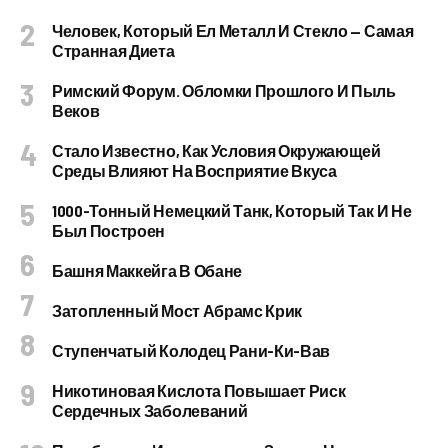
Человек, Который Ел Металл И Стекло — Самая
Странная Диета
Римский Форум. Обломки Прошлого И Пыль
Веков
Стало Известно, Как Условия Окружающей
Среды Влияют На Восприятие Вкуса
1000-Тонный Немецкий Танк, Который Так И Не
Был Построен
Башня Маккейга В Обане
Затопленный Мост Абрамс Крик
Ступенчатый Колодец Рани-Ки-Вав
Никотиновая Кислота Повышает Риск
Сердечных Заболеваний