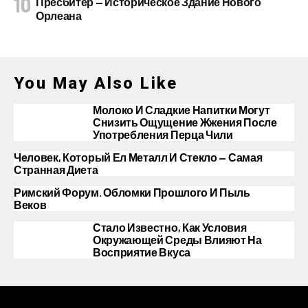
Пресбитер — Историческое Здание Нового
Орлеана
You May Also Like
Молоко И Сладкие Напитки Могут
Снизить Ощущение Жжения После
Употребления Перца Чили
Человек, Который Ел Металл И Стекло — Самая
Странная Диета
Римский Форум. Обломки Прошлого И Пыль
Веков
Стало Известно, Как Условия
Окружающей Среды Влияют На
Восприятие Вкуса