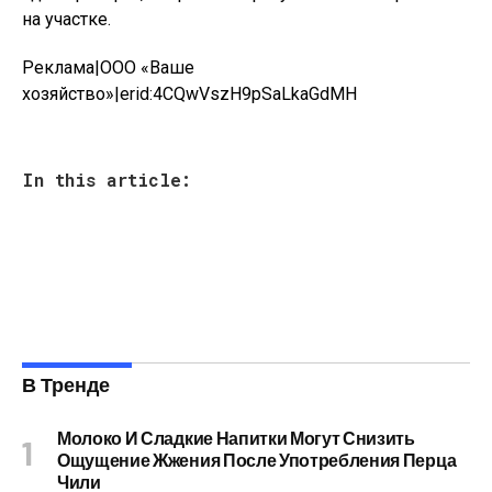
на участке.
Реклама|ООО «Ваше
хозяйство»|erid:4CQwVszH9pSaLkaGdMH
In this article:
В Тренде
Молоко И Сладкие Напитки Могут Снизить
Ощущение Жжения После Употребления Перца
Чили