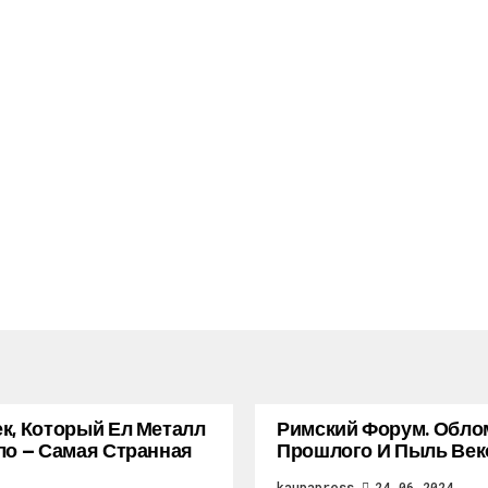
к, Который Ел Металл
Римский Форум. Обло
ло — Самая Странная
Прошлого И Пыль Век
kaupapress
24.06.2024