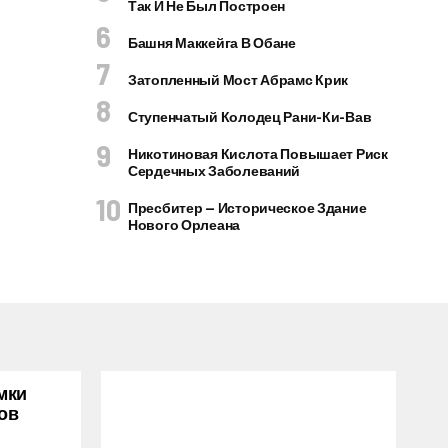
Так И Не Был Построен
Башня Маккейга В Обане
Затопленный Мост Абрамс Крик
Ступенчатый Колодец Рани-Ки-Вав
Никотиновая Кислота Повышает Риск
Сердечных Заболеваний
Пресбитер — Историческое Здание
Нового Орлеана
мки
ов