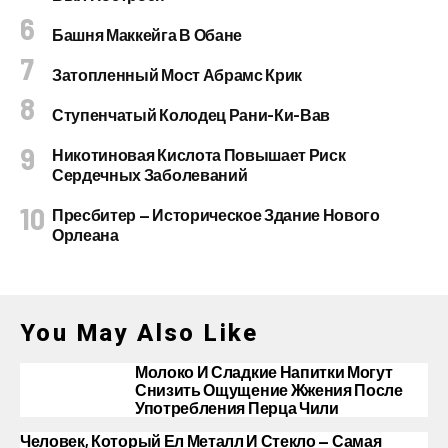
Башня Маккейга В Обане
Затопленный Мост Абрамс Крик
Ступенчатый Колодец Рани-Ки-Вав
Никотиновая Кислота Повышает Риск
Сердечных Заболеваний
Пресбитер — Историческое Здание Нового
Орлеана
You May Also Like
Молоко И Сладкие Напитки Могут
Снизить Ощущение Жжения После
Употребления Перца Чили
Человек, Который Ел Металл И Стекло — Самая