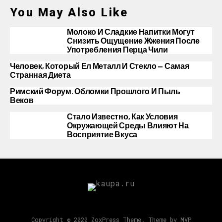
You May Also Like
Молоко И Сладкие Напитки Могут
Снизить Ощущение Жжения После
Употребления Перца Чили
Человек, Который Ел Металл И Стекло — Самая
Странная Диета
Римский Форум. Обломки Прошлого И Пыль
Веков
Стало Известно, Как Условия
Окружающей Среды Влияют На
Восприятие Вкуса
Copyright © 2020 ZoxPress Theme. Theme by MVP