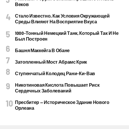
Веков
Стало Известно, Как Условия Окружающей
Среды Влияют На Восприятие Вкуса
1000-Тонный Немецкий Танк, Который Так И Не
Был Построен
Башня Маккейга В Обане
Затопленный Мост Абрамс Крик
Ступенчатый Колодец Рани-Ки-Вав
Никотиновая Кислота Повышает Риск
Сердечных Заболеваний
Пресбитер — Историческое Здание Нового
Орлеана