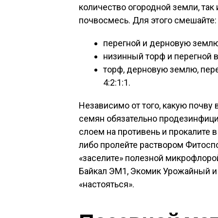
количество огородной земли, так
почвосмесь. Для этого смешайте:
перегной и дерновую землю
низинный торф и перегной в
торф, дерновую землю, пер
4:2:1:1.
Независимо от того, какую почву
семян обязательно продезинфицир
слоем на противень и прокалите в
либо пролейте раствором Фитоспо
«заселите» полезной микрофлорой
Байкал ЭМ1, Экомик Урожайный и 
«настояться».