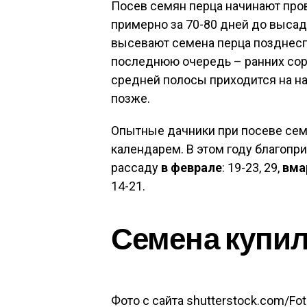
Посев семян перца начинают пров
примерно за 70-80 дней до высад
высевают семена перца позднесп
последнюю очередь – ранних сорт
средней полосы приходится на на
позже.
Опытные дачники при посеве сем
календарем. В этом году благопр
рассаду
в феврале
: 19-23, 29,
в
ма
14-21.
Семена купи
Фото с сайта shutterstock.com/Fo