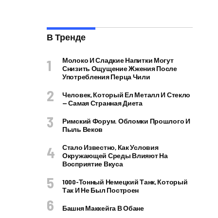
В Тренде
Молоко И Сладкие Напитки Могут
Снизить Ощущение Жжения После
Употребления Перца Чили
Человек, Который Ел Металл И Стекло
— Самая Странная Диета
Римский Форум. Обломки Прошлого И
Пыль Веков
Стало Известно, Как Условия
Окружающей Среды Влияют На
Восприятие Вкуса
1000-Тонный Немецкий Танк, Который
Так И Не Был Построен
Башня Маккейга В Обане