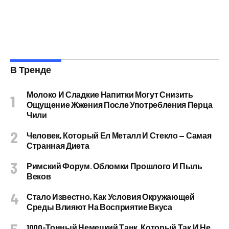
В Тренде
Молоко И Сладкие Напитки Могут Снизить
Ощущение Жжения После Употребления Перца
Чили
Человек, Который Ел Металл И Стекло — Самая
Странная Диета
Римский Форум. Обломки Прошлого И Пыль
Веков
Стало Известно, Как Условия Окружающей
Среды Влияют На Восприятие Вкуса
1000-Тонный Немецкий Танк, Который Так И Не