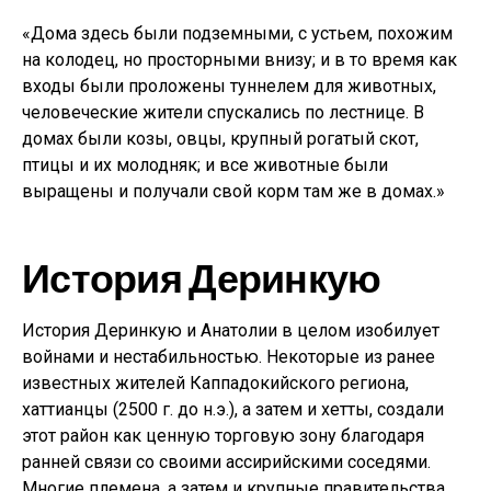
«Дома здесь были подземными, с устьем, похожим
на колодец, но просторными внизу; и в то время как
входы были проложены туннелем для животных,
человеческие жители спускались по лестнице. В
домах были козы, овцы, крупный рогатый скот,
птицы и их молодняк; и все животные были
выращены и получали свой корм там же в домах.»
История Деринкую
История Деринкую и Анатолии в целом изобилует
войнами и нестабильностью. Некоторые из ранее
известных жителей Каппадокийского региона,
хаттианцы (2500 г. до н.э.), а затем и хетты, создали
этот район как ценную торговую зону благодаря
ранней связи со своими ассирийскими соседями.
Многие племена, а затем и крупные правительства