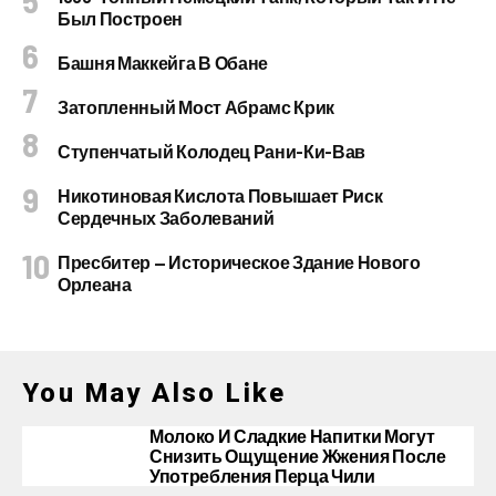
Был Построен
Башня Маккейга В Обане
Затопленный Мост Абрамс Крик
Ступенчатый Колодец Рани-Ки-Вав
Никотиновая Кислота Повышает Риск
Сердечных Заболеваний
Пресбитер — Историческое Здание Нового
Орлеана
You May Also Like
Молоко И Сладкие Напитки Могут
Снизить Ощущение Жжения После
Употребления Перца Чили