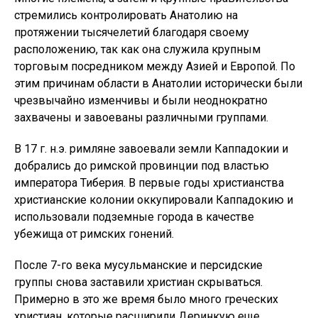
стремились контролировать Анатолию на
протяжении тысячелетий благодаря своему
расположению, так как она служила крупным
торговым посредником между Азией и Европой. По
этим причинам области в Анатолии исторически были
чрезвычайно изменчивы и были неоднократно
захвачены и завоеваны различными группами.
В 17 г. н.э. римляне завоевали земли Каппадокии и
добрались до римской провинции под властью
императора Тиберия. В первые годы христианства
христианские колонии оккупировали Каппадокию и
использовали подземные города в качестве
убежища от римских гонений.
После 7-го века мусульманские и персидские
группы снова заставили христиан скрываться.
Примерно в это же время было много греческих
христиан, которые расширили Деринкую еще