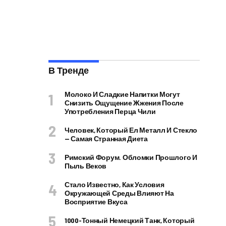
В Тренде
Молоко И Сладкие Напитки Могут
Снизить Ощущение Жжения После
Употребления Перца Чили
Человек, Который Ел Металл И Стекло
— Самая Странная Диета
Римский Форум. Обломки Прошлого И
Пыль Веков
Стало Известно, Как Условия
Окружающей Среды Влияют На
Восприятие Вкуса
1000-Тонный Немецкий Танк, Который