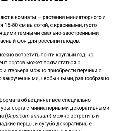
дают в комнаты — растения миниатюрного и
я 15-80 см высотой, с красивыми, густо
тящими темными овально-заостренными
расный фон для россыпи плодов.
жно встретить почти круглый год, но
нт сортов может похвастаться с
о интерьера можно приобрести перчики с
о закрученными, необычными, разнообразно
формата объединяет все специально
туры сорта с миниатюрными декоративными
а (
Capsicum annuum
) можно встретить и
ладкие перцы, и сугубо декоративные