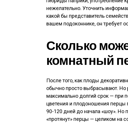
гибриды паприки, употребление 
нежелательно. Уточнить информа
какой бы представитель семейств
вашем подоконнике, он требует о
Сколько мож
комнатный п
После того, как плоды декоративн
обычно просто выбрасывают. Но р
максимально долгий срок — при п
цветения и плодоношения перцы 
90-120 дней до начала «шоу». Но 
«протянут» перцы — целиком на со