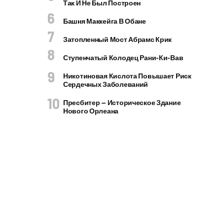
Так И Не Был Построен
Башня Маккейга В Обане
Затопленный Мост Абрамс Крик
Ступенчатый Колодец Рани-Ки-Вав
Никотиновая Кислота Повышает Риск
Сердечных Заболеваний
Пресбитер — Историческое Здание
Нового Орлеана