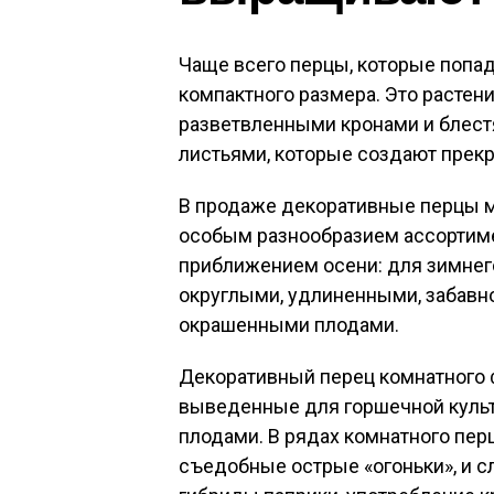
Чаще всего перцы, которые попа
компактного размера. Это растени
разветвленными кронами и блес
листьями, которые создают прек
В продаже декоративные перцы мо
особым разнообразием ассортиме
приближением осени: для зимнег
округлыми, удлиненными, забавн
окрашенными плодами.
Декоративный перец комнатного 
выведенные для горшечной куль
плодами. В рядах комнатного перц
съедобные острые «огоньки», и с