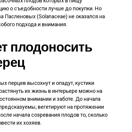
красочных плодов которых в пищу
цию о съедобности лучше до покупки. Но
а Пасленовых (Solanaceae) не оказался на
собого подхода и внимания.
ет плодоносить
ерец
ых перцев высохнут и опадут, кустики
астянуть их жизнь в интерьере можно на
остоянном внимании и заботе. До начала
предсказуемы, вегетируют на протяжении
после начала созревания плодов то, сколько
вести их хозяев.