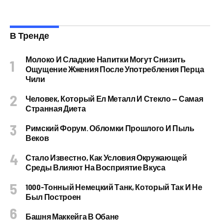
В Тренде
Молоко И Сладкие Напитки Могут Снизить
Ощущение Жжения После Употребления Перца
Чили
Человек, Который Ел Металл И Стекло — Самая
Странная Диета
Римский Форум. Обломки Прошлого И Пыль
Веков
Стало Известно, Как Условия Окружающей
Среды Влияют На Восприятие Вкуса
1000-Тонный Немецкий Танк, Который Так И Не
Был Построен
Башня Маккейга В Обане