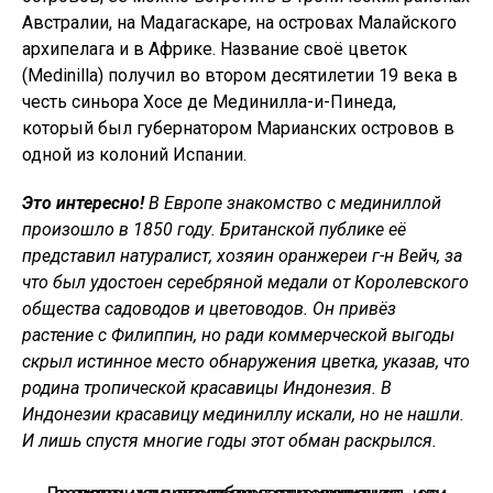
Австралии, на Мадагаскаре, на островах Малайского
архипелага и в Африке. Название своё цветок
(Medinilla) получил во втором десятилетии 19 века в
честь синьора Хосе де Мединилла-и-Пинеда,
который был губернатором Марианских островов в
одной из колоний Испании.
Это интересно!
В Европе знакомство с мединиллой
произошло в 1850 году. Британской публике её
представил натуралист, хозяин оранжереи г-н Вейч, за
что был удостоен серебряной медали от Королевского
общества садоводов и цветоводов. Он привёз
растение с Филиппин, но ради коммерческой выгоды
скрыл истинное место обнаружения цветка, указав, что
родина тропической красавицы Индонезия. В
Индонезии красавицу мединиллу искали, но не нашли.
И лишь спустя многие годы этот обман раскрылся.