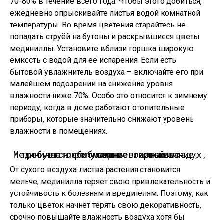
70-80% в течение всего года. Чтобы этого добиться,
ежедневно опрыскивайте листья водой комнатной
температуры. Во время цветения старайтесь не
попадать струёй на бутоны и раскрывшиеся цветы
мединиллы. Установите вблизи горшка широкую
ёмкость с водой для её испарения. Если есть
бытовой увлажнитель воздуха – включайте его при
малейшем подозрении на снижение уровня
влажности ниже 70%. Особо это относится к зимнему
периоду, когда в доме работают отопительные
приборы, которые значительно снижают уровень
влажности в помещениях.
Мединилла любит очень влажный воздух, требуется регулярное опрыскивание, частое обмывание листьев.
От сухого воздуха листва растения становится
мельче, мединилла теряет свою привлекательность и
устойчивость к болезням и вредителям. Поэтому, как
только цветок начнёт терять свою декоративность,
срочно повышайте влажность воздуха хотя бы