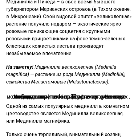
Мединилла и Пинеда – в своё время бывшего
губернатором Марианских островов (в Тихом океане,
в Микронезии). Свой видовой эпитет «великолепная»
растение получило недаром — экзотические ярко-
розовые поникающие соцветия с крупными
розовыми прицветниками на фоне темно-зеленых
блестящих кожистых листьев производят
незабываемое впечатление.
На заметку!
Мединилла великолепная (Medinilla
magnifica) — растение из рода Мединилла (Medinilla),
семейства Меластомовые (Melastomataceae).
Мединилла (medinilla) — растение, любящее тропический климат. Но при соблюдении температурного режима, освещенности и влажности его все же можно вырастить и в домашних условиях.
Одной из самых популярных мединилл в комнатном
цветоводстве является Мединилла великолепная,
или Мединилла магнифика.
Только очень терпеливый, внимательный хозяин,