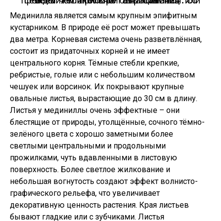
Прежде чем приобретать саженец или семена желательно ознакомиться со всеми тонкостями выращивания.
Мединилла является самым крупным эпифитным
кустарником. В природе её рост может превышать
два метра. Корневая система очень разветвлённая,
состоит из придаточных корней и не имеет
центрального корня. Тёмные стебли крепкие,
ребристые, голые или с небольшим количеством
чешуек или ворсинок. Их покрывают крупные
овальные листья, вырастающие до 30 см в длину.
Листья у мединиллы очень эффектные – они
блестящие от природы, утолщённые, сочного тёмно-
зелёного цвета с хорошо заметными более
светлыми центральными и продольными
прожилками, чуть вдавленными в листовую
поверхность. Более светлое жилкование и
небольшая вогнутость создают эффект волнисто-
графического рельефа, что увеличивает
декоративную ценность растения. Края листьев
бывают гладкие или с зубчиками. Листья